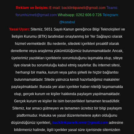
Reklam ve İletişim:
E-mail:
backlinkpaneli@gmail.com
Teams:
forumhizmeti@gmail.com
Whatsapp: 0262 606 0 726
Telegram:
@karabul
Yasal Uyarı:
Sitemiz, 5651 Sayılı Kanun gereğince Bilgi Teknolojileri ve
İletişim Kurumu (BTK) tarafından onaylanmış bir Yer Sağlayıcı olarak
hizmet vermektedir. Bu nedenle, sitedeki içerikleri proaktif olarak
denetleme veya araştırma yükümlülüğümüz bulunmamaktadır. Ancak,
üyelerimiz yazdıkları içeriklerin sorumluluğunu taşımakta olup, siteye
üye olarak bu sorumluluğu kabul etmiş sayılırlar. Bu internet sitesi,
herhangi bir marka, kurum veya şahıs şirketi ile hiçbir bağlantısı
bulunmamaktadır. Sitede yalnızca kendi hazırladığımız makaleler
paylaşılmaktadır. Burada yer alan içerikler haber niteliği taşımamakta
olup, gerçek kurum ve kişiler hakkında paylaşım yapılmamaktadır.
Gerçek kurum ve kişiler ile isim benzerlikleri tamamen tesadüfidir.
Sitemiz, kar amacı gütmeyen ve tamamen ücretsiz bir bilgi paylaşım
platformudur. Hukuka ve yasal düzenlemelere aykırı olduğunu
düşündüğünüz içerikleri,
backlinkpanelicomtr@gmail.com
adresine
bildirmeniz halinde, ilgili içerikler yasal süre içerisinde sitemizden