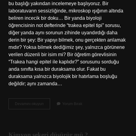
bu başlığı yakından incelemeye başlıyoruz. Bir
laboratuvarın sessizliğinde, mikroskop ışığının altında
beliren incecik bir doku… Bir yanda biyoloji
öğrencisinin not defterinde “trakea epitel tipi” sorusu,
diğer yanda aynı sorunun zihinde uyandırdığı daha
derin bir şey: Bir yapıyı bilmek, onu gerçekten anlamak
mıdır? Yoksa bilmek dediğimiz şey, yalnızca görünene
verilen düzenli bir isim mi? Bir öğretim görevlisinin
“Trakea hangi epitel ile kaplıdır?” sorusunu sorduğu
anda sınıfta kısa bir duraksama olur. Fakat bu
duraksama yalnızca biyolojik bir hatırlama boşluğu
değildir; aynı zamanda…
Trakea
Devamını okuyun
Yorum Bırak
hangi
epitel
ile
kaplıdır
?
Kimyon şekeri düşürür mü ?