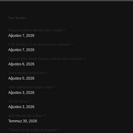
Sidebar
Son Yazılar
Kusura bakma demek özür müdür ?
Ağustos 7, 2026
KYK kredisi 12 ay boyunca mı veriliyor ?
Ağustos 7, 2026
Davaro filmi Buda Geçer şarkısını kim söylüyor ?
Ağustos 6, 2026
Aven boykot ürünü mü ?
Ağustos 5, 2026
Altın saklamak haram mıdır ?
Ağustos 3, 2026
A3 35-50 mi ?
Ağustos 3, 2026
620 Hesap Ne Çalışır ?
Temmuz 30, 2026
Trakea hangi epitel ile kaplıdır ?