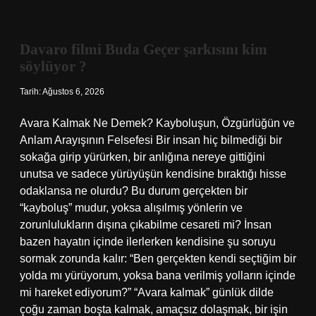
12
ay
boyunca
mı
Davaro filmi Buda Geçer şarkısını kim
veriliyor
söylüyor ?
?
Tarih: Ağustos 6, 2026
Avara Kalmak Ne Demek? Kayboluşun, Özgürlüğün ve
Anlam Arayışının Felsefesi Bir insan hiç bilmediği bir
sokağa girip yürürken, bir anlığına nereye gittiğini
unutsa ve sadece yürüyüşün kendisine bıraktığı hisse
odaklansa ne olurdu? Bu durum gerçekten bir
“kayboluş” mudur, yoksa alışılmış yönlerin ve
zorunlulukların dışına çıkabilme cesareti mi? İnsan
bazen hayatın içinde ilerlerken kendisine şu soruyu
sormak zorunda kalır: “Ben gerçekten kendi seçtiğim bir
yolda mı yürüyorum, yoksa bana verilmiş yolların içinde
mi hareket ediyorum?” “Avara kalmak” günlük dilde
çoğu zaman boşta kalmak, amaçsız dolaşmak, bir işin