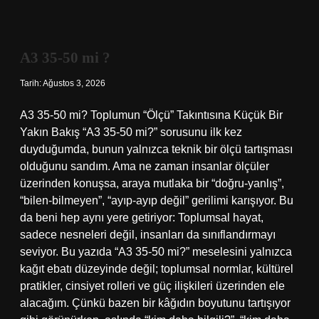
haram
mıdır
?
A3 35-50 mi ?
Tarih: Ağustos 3, 2026
A3 35-50 mi? Toplumun “Ölçü” Takıntısına Küçük Bir
Yakın Bakış “A3 35-50 mi?” sorusunu ilk kez
duyduğumda, bunun yalnızca teknik bir ölçü tartışması
olduğunu sandım. Ama ne zaman insanlar ölçüler
üzerinden konuşsa, araya mutlaka bir “doğru-yanlış”,
“bilen-bilmeyen”, “ayıp-ayıp değil” gerilimi karışıyor. Bu
da beni hep aynı yere getiriyor: Toplumsal hayat,
sadece nesneleri değil, insanları da sınıflandırmayı
seviyor. Bu yazıda “A3 35-50 mi?” meselesini yalnızca
kağıt ebatı düzeyinde değil; toplumsal normlar, kültürel
pratikler, cinsiyet rolleri ve güç ilişkileri üzerinden ele
alacağım. Çünkü bazen bir kâğıdın boyutunu tartışıyor