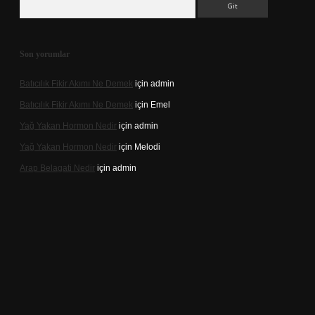
Son yorumlar
Batıcılık Fikir Akımı Ne Demek
için
admin
Batıcılık Fikir Akımı Ne Demek
için
Emel
Yağ Yakan Hormon Nedir
için
admin
Yağ Yakan Hormon Nedir
için
Melodi
Arap Belagati Nedir
için
admin
ilbet yeni giriş adresi