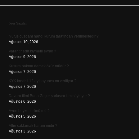
Sidebar
Son Yazılar
Nüfus cüzdanı hangi kurum tarafından verilmektedir ?
Ağustos 10, 2026
Varant nedir kıymetli evrak ?
Ağustos 9, 2026
Kusura bakma demek özür müdür ?
Ağustos 7, 2026
KYK kredisi 12 ay boyunca mı veriliyor ?
Ağustos 7, 2026
Davaro filmi Buda Geçer şarkısını kim söylüyor ?
Ağustos 6, 2026
Aven boykot ürünü mü ?
Ağustos 5, 2026
Altın saklamak haram mıdır ?
Ağustos 3, 2026