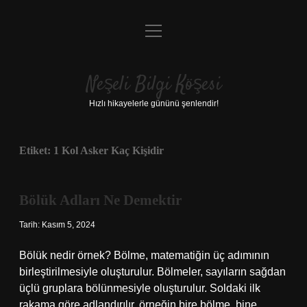
menüyü
Anasayfa
aç
Gizlilik Politikası
Neşeli Bilgi Köşesi
Yasal Uyarı
Hızlı hikayelerle gününü şenlendir!
Hakkımızda
Etiket:
1 Kol Asker Kaç Kişidir
Bölük Adları Ne Demektir
Tarih: Kasım 5, 2024
Bölük nedir örnek? Bölme, matematiğin üç adımının
birleştirilmesiyle oluşturulur. Bölmeler, sayıların sağdan
üçlü gruplara bölünmesiyle oluşturulur. Soldaki ilk
rakama göre adlandırılır, örneğin bire bölme, bine