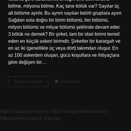
bölme, milyona bölme. Kaç tane bölük var? Sayılar üç
alt bölüme ayrılır. Bu ayrım sayıları belirli gruplara ayırır.
Sağdan sola doğru bir birim bölümü, bin bölümü,
milyon bölümü ve milyar bölümü şeklinde devam eder.
3 bölük ne demek? Bir şirket, tam bir idari birimi temsil
eden en küçük askeri birimdir. Şirketler bir karargah ve
en az iki (genellikle üç veya dört) takımdan oluşur. En
az 100 askerden oluşan, gücü koşullara ve ihtiyaçlara
göre değişen bir…
Bölük
Devamını okuyun
Yorum Bırak
Adları
Ne
Demektir
https://yogaforum.com.tr
https://ozoglunakliyat.com.tr
https://memici.com.tr
Sitemap