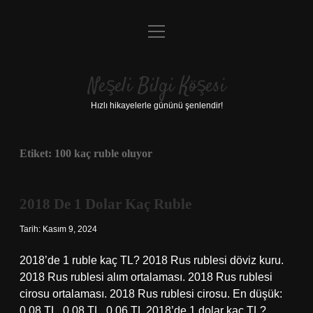
menüyü
Anasayfa
aç
Gizlilik Politikası
Neşeli Bilgi Köşesi
Yasal Uyarı
Hızlı hikayelerle gününü şenlendir!
Hakkımızda
Etiket:
100 kaç ruble oluyor
2018 De 1 Dolar Kaç Ruble
Tarih: Kasım 9, 2024
2018’de 1 ruble kaç TL? 2018 Rus rublesi döviz kuru.
2018 Rus rublesi alım ortalaması. 2018 Rus rublesi
cirosu ortalaması. 2018 Rus rublesi cirosu. En düşük:
0.08 TL, 0.08 TL, 0.06 TL 2018’de 1 dolar kaç TL?