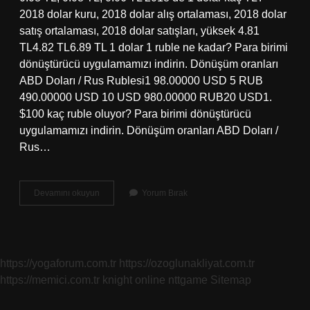
2018 dolar kuru, 2018 dolar alış ortalaması, 2018 dolar
satış ortalaması, 2018 dolar satışları, yüksek 4.81
TL4.82 TL6.89 TL 1 dolar 1 ruble ne kadar? Para birimi
dönüştürücü uygulamamızı indirin. Dönüşüm oranları
ABD Doları / Rus Rublesi1 98.00000 USD 5 RUB
490.00000 USD 10 USD 980.00000 RUB20 USD1.
$100 kaç ruble oluyor? Para birimi dönüştürücü
uygulamamızı indirin. Dönüşüm oranları ABD Doları /
Rus…
2018
Devamını okuyun
Yorum Bırak
De
1
Dolar
Kaç
Ruble
https://yogaforum.com.tr
https://ozoglunakliyat.com.tr
https://memici.com.tr
knight online
nttgame
Sitemap