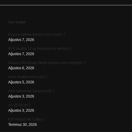
Sidebar
Son Yazılar
Kusura bakma demek özür müdür ?
Ağustos 7, 2026
KYK kredisi 12 ay boyunca mı veriliyor ?
Ağustos 7, 2026
Davaro filmi Buda Geçer şarkısını kim söylüyor ?
Ağustos 6, 2026
Aven boykot ürünü mü ?
Ağustos 5, 2026
Altın saklamak haram mıdır ?
Ağustos 3, 2026
A3 35-50 mi ?
Ağustos 3, 2026
620 Hesap Ne Çalışır ?
Temmuz 30, 2026