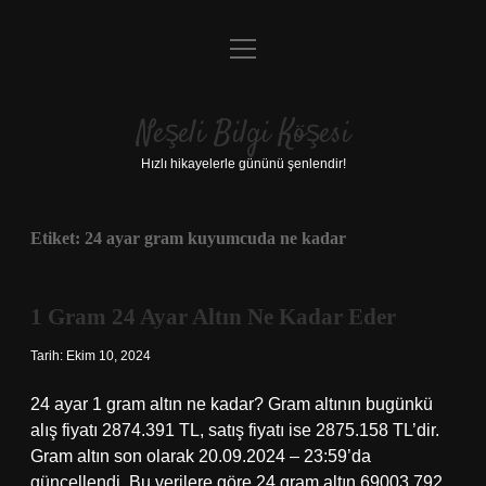
menüyü
Anasayfa
aç
Gizlilik Politikası
Neşeli Bilgi Köşesi
Yasal Uyarı
Hızlı hikayelerle gününü şenlendir!
Hakkımızda
Etiket:
24 ayar gram kuyumcuda ne kadar
1 Gram 24 Ayar Altın Ne Kadar Eder
Tarih: Ekim 10, 2024
24 ayar 1 gram altın ne kadar? Gram altının bugünkü
alış fiyatı 2874.391 TL, satış fiyatı ise 2875.158 TL’dir.
Gram altın son olarak 20.09.2024 – 23:59’da
güncellendi. Bu verilere göre 24 gram altın 69003.792