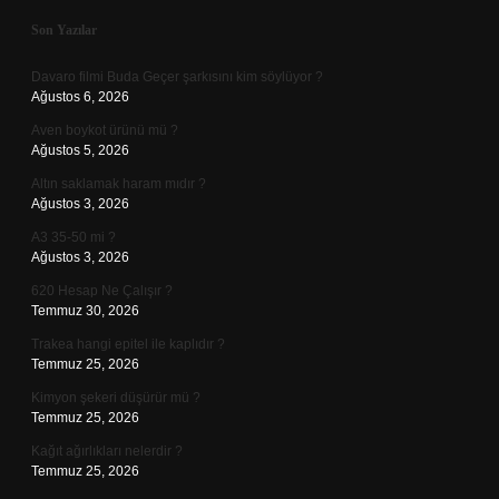
Sidebar
Son Yazılar
Davaro filmi Buda Geçer şarkısını kim söylüyor ?
Ağustos 6, 2026
Aven boykot ürünü mü ?
Ağustos 5, 2026
Altın saklamak haram mıdır ?
Ağustos 3, 2026
A3 35-50 mi ?
Ağustos 3, 2026
620 Hesap Ne Çalışır ?
Temmuz 30, 2026
Trakea hangi epitel ile kaplıdır ?
Temmuz 25, 2026
Kimyon şekeri düşürür mü ?
Temmuz 25, 2026
Kağıt ağırlıkları nelerdir ?
Temmuz 25, 2026