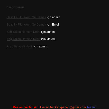
Son yorumlar
Batıcılık Fikir Akımı Ne Demek
için
admin
Batıcılık Fikir Akımı Ne Demek
için
Emel
Yağ Yakan Hormon Nedir
için
admin
Yağ Yakan Hormon Nedir
için
Melodi
Arap Belagati Nedir
için
admin
ilbet yeni giriş adresi
Reklam ve İletişim:
E-mail:
backlinkpaneli@gmail.com
Teams: