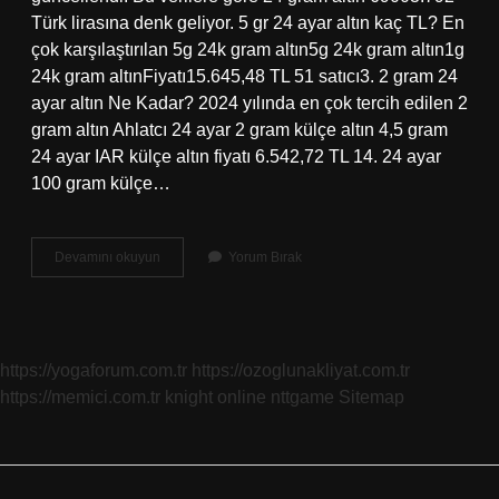
Türk lirasına denk geliyor. 5 gr 24 ayar altın kaç TL? En
çok karşılaştırılan 5g 24k gram altın5g 24k gram altın1g
24k gram altınFiyatı15.645,48 TL 51 satıcı3. 2 gram 24
ayar altın Ne Kadar? 2024 yılında en çok tercih edilen 2
gram altın Ahlatcı 24 ayar 2 gram külçe altın 4,5 gram
24 ayar IAR külçe altın fiyatı 6.542,72 TL 14. 24 ayar
100 gram külçe…
1
Devamını okuyun
Yorum Bırak
Gram
24
Ayar
Altın
Ne
https://yogaforum.com.tr
https://ozoglunakliyat.com.tr
Kadar
https://memici.com.tr
knight online
nttgame
Sitemap
Eder