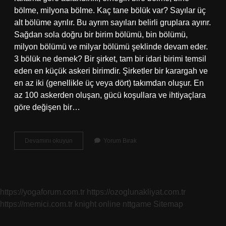
bölme, milyona bölme. Kaç tane bölük var? Sayılar üç
alt bölüme ayrılır. Bu ayrım sayıları belirli gruplara ayırır.
Sağdan sola doğru bir birim bölümü, bin bölümü,
milyon bölümü ve milyar bölümü şeklinde devam eder.
3 bölük ne demek? Bir şirket, tam bir idari birimi temsil
eden en küçük askeri birimdir. Şirketler bir karargah ve
en az iki (genellikle üç veya dört) takımdan oluşur. En
az 100 askerden oluşan, gücü koşullara ve ihtiyaçlara
göre değişen bir…
Bölük
Devamını okuyun
Yorum Bırak
Adları
Ne
Demektir
https://yogaforum.com.tr
https://ozoglunakliyat.com.tr
https://memici.com.tr
knight online
nttgame
Sitemap