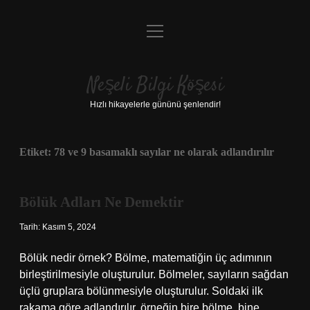
menüyü
Anasayfa
aç
Gizlilik Politikası
Neşeli Bilgi Köşesi
Yasal Uyarı
Hızlı hikayelerle gününü şenlendir!
Hakkımızda
Etiket:
78 ve 9 basamaklı sayılar ne olarak adlandırılır
Bölük Adları Ne Demektir
Tarih: Kasım 5, 2024
Bölük nedir örnek? Bölme, matematiğin üç adımının
birleştirilmesiyle oluşturulur. Bölmeler, sayıların sağdan
üçlü gruplara bölünmesiyle oluşturulur. Soldaki ilk
rakama göre adlandırılır, örneğin bire bölme, bine