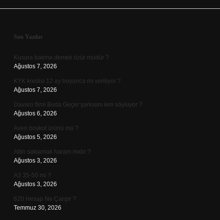
Sidebar
Son Yazılar
Kusura bakma demek özür müdür ?
Ağustos 7, 2026
KYK kredisi 12 ay boyunca mı veriliyor ?
Ağustos 7, 2026
Davaro filmi Buda Geçer şarkısını kim söylüyor ?
Ağustos 6, 2026
Aven boykot ürünü mü ?
Ağustos 5, 2026
Altın saklamak haram mıdır ?
Ağustos 3, 2026
A3 35-50 mi ?
Ağustos 3, 2026
620 Hesap Ne Çalışır ?
Temmuz 30, 2026