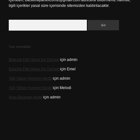
içerikleri,
backlinkpanelicomtr@gmail.com
adresine bildirmeniz halinde,
ilgili içerikler yasal süre içerisinde sitemizden kaldırılacaktır.
Arama
Son yorumlar
Batıcılık Fikir Akımı Ne Demek
için
admin
Batıcılık Fikir Akımı Ne Demek
için
Emel
Yağ Yakan Hormon Nedir
için
admin
Yağ Yakan Hormon Nedir
için
Melodi
Arap Belagati Nedir
için
admin