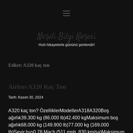
menüyü
Anasayfa
aç
Gizlilik Politikası
Neşeli Bilgi Köşesi
Yasal Uyarı
Hızlı hikayelerle gününü şenlendir!
Hakkımızda
Etiket:
A320 kaç ton
Airbus A320 Kaç Ton
Tarih: Kasım 30, 2024
A320 kaç ton? ÖzelliklerModellerA318A320Boş
ağırlık39.300 kg (86.000 lb)42.400 kgMaksimum boş
ağırlık68.000 kg (149.900 lb)77.000 kg (169.000
lb)Seyir hızı0,78 Mach (511 mph, 830 km/sa)Maksimum