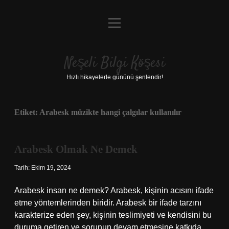
menüyü
Anasayfa
aç
Gizlilik Politikası
Neşeli Bilgi Köşesi
Yasal Uyarı
Hızlı hikayelerle gününü şenlendir!
Hakkımızda
Etiket:
Arabesk müzikte hangi çalgılar kullanılır
Arabesk Olmak Ne Demek
Tarih: Ekim 19, 2024
Arabesk insan ne demek? Arabesk, kişinin acısını ifade
etme yöntemlerinden biridir. Arabesk bir ifade tarzını
karakterize eden şey, kişinin teslimiyeti ve kendisini bu
duruma getiren ve sorunun devam etmesine katkıda