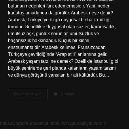
bulunan nedenleri fark edememesidir. Yani, neden
kurtuluş umudunda da görülür. Arabesk neye denir?
Arabesk, Türkiye’ye özgü duygusal bir halk müziği
türüdür. Genellikle duygusal olan sözler; karamsarlık,
umutsuz aşk, günlük sorunlar, umutsuzluk ve
başarısızlık hakkındadır. Küçük bir kısmı
enstrümantaldir. Arabesk kelimesi Fransızcadan
Türkçeye çevrildiğinde “Arap stili” anlamına gelir.
Arabesk yaşam tarzı ne demek? Özellikle İstanbul gibi
büyük şehirlerde geri planda kalanların yaşam tarzını
ve dünya görüşünü yansıtan bir alt kültürdür. Bu…
Arabesk
Devamını okuyun
12 Yorum
Olmak
Ne
Demek
https://yogaforum.com.tr
https://ozoglunakliyat.com.tr