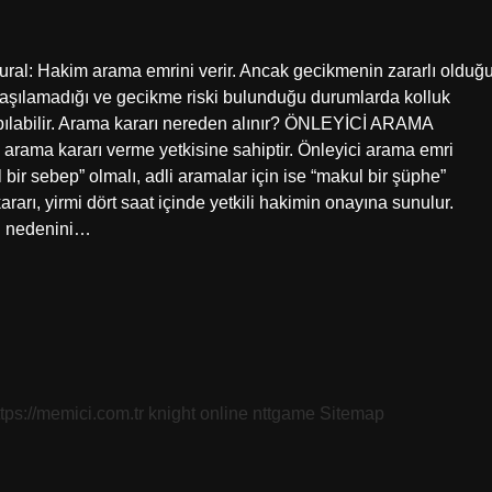
 kural: Hakim arama emrini verir. Ancak gecikmenin zararlı olduğ
ulaşılamadığı ve gecikme riski bulunduğu durumlarda kolluk
yapılabilir. Arama kararı nereden alınır? ÖNLEYİCİ ARAMA
rama kararı verme yetkisine sahiptir. Önleyici arama emri
ir sebep” olmalı, adli aramalar için ise “makul bir şüphe”
ararı, yirmi dört saat içinde yetkili hakimin onayına sunulur.
ın nedenini…
ttps://memici.com.tr
knight online
nttgame
Sitemap