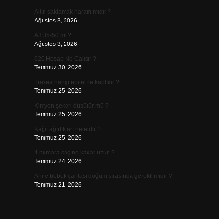
Altın saklamak haram mıdır ?
Ağustos 3, 2026
u
A3 35-50 mi ?
Ağustos 3, 2026
620 Hesap Ne Çalışır ?
Temmuz 30, 2026
Trakea hangi epitel ile kaplıdır ?
Temmuz 25, 2026
Kimyon şekeri düşürür mü ?
Temmuz 25, 2026
Kağıt ağırlıkları nelerdir ?
Temmuz 25, 2026
4 numara saç ne kadar uzun ?
Temmuz 24, 2026
Anne bebek çantası doğum sırasında gerekli midir ?
Temmuz 21, 2026