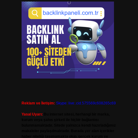
Reklam ve İletişim:
Skype: live:.cid.575569c608265c69
Yasal Uyarı:
Bu internet sitesi, herhangi bir marka,
kurum veya şahıs şirketi ile hiçbir bağlantısı
bulunmamaktadır. Sitede yalnızca kendi hazırladığımız
makaleler paylaşılmaktadır. Burada yer alan içerikler
haber niteliği taşımamakta olup, gerçek kurum ve