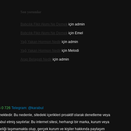
Son yorumlar
Batıcılık Fikir Akımı Ne Demek
için
admin
Batıcılık Fikir Akımı Ne Demek
için
Emel
Yağ Yakan Hormon Nedir
için
admin
Yağ Yakan Hormon Nedir
için
Melodi
Arap Belagati Nedir
için
admin
 0 726
Telegram: @karabul
ektedir. Bu nedenle, sitedeki içerikleri proaktif olarak denetleme veya
 etmiş sayılırlar. Bu internet sitesi, herhangi bir marka, kurum veya
niteliği taşımamakta olup, gerçek kurum ve kişiler hakkında paylaşım