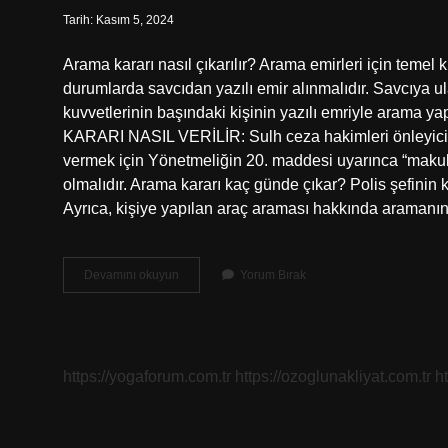
Tarih: Kasım 5, 2024
Arama kararı nasıl çıkarılır? Arama emirleri için temel
durumlarda savcıdan yazılı emir alınmalıdır. Savcıya 
kuvvetlerinin başındaki kişinin yazılı emriyle arama 
KARARI NASIL VERİLİR: Sulh ceza hakimleri önleyici a
vermek için Yönetmeliğin 20. maddesi uyarınca “makul b
olmalıdır. Arama kararı kaç günde çıkar? Polis şefinin k
Ayrıca, kişiye yapılan araç araması hakkında araman
Arama
Devamını okuyun
Yorum Bırak
Karari
Nasil
Alinir
https://yogaforum.com.tr
https://ozoglunakliyat.com.tr
h