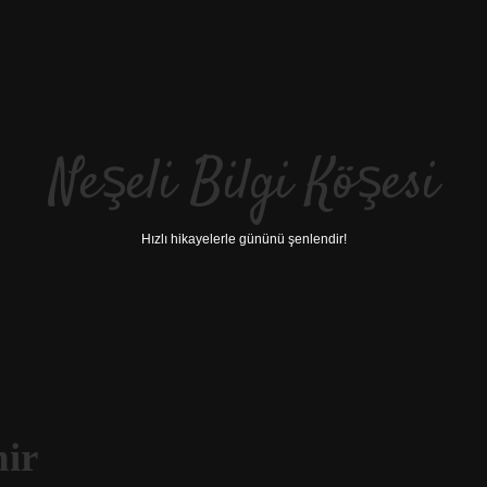
Neşeli Bilgi Köşesi
Hızlı hikayelerle gününü şenlendir!
nir