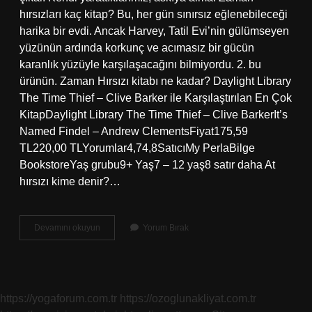
hırsızları kaç kitap? Bu, her gün sınırsız eğlenebileceği
harika bir evdi. Ancak Harvey, Tatil Evi’nin gülümseyen
yüzünün ardında korkunç ve acımasız bir gücün
karanlık yüzüyle karşılaşacağını bilmiyordu. 2. bu
ürünün. Zaman Hırsızı kitabı ne kadar? Daylight Library
The Time Thief – Clive Barker ile Karşılaştırılan En Çok
KitapDaylight Library The Time Thief – Clive BarkerIt’s
Named Findel – Andrew ClementsFiyat175,59
TL220,00 TLYorumlar4,74,8SatıcıMy PerlaBilge
BookstoreYaş grubu9+ Yaş7 – 12 yaş8 satır daha At
hırsızı kime denir?…
Zaman
Devamını okuyun
Yorum Bırak
Hırsızı
Ne
Demek
https://yogaforum.com.tr
https://ozoglunakliyat.com.tr