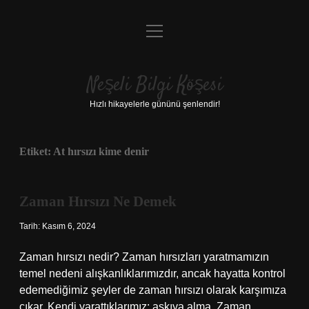
menüyü
Anasayfa
aç
Gizlilik Politikası
Neşeli Bilgi Köşesi
Yasal Uyarı
Hızlı hikayelerle gününü şenlendir!
Hakkımızda
Etiket:
At hırsızı kime denir
Zaman Hırsızı Ne Demek
Tarih: Kasım 6, 2024
Zaman hırsızı nedir? Zaman hırsızları yaratmamızın
temel nedeni alışkanlıklarımızdır, ancak hayatta kontrol
edemediğimiz şeyler de zaman hırsızı olarak karşımıza
çıkar. Kendi yarattıklarımız; askıya alma. Zaman