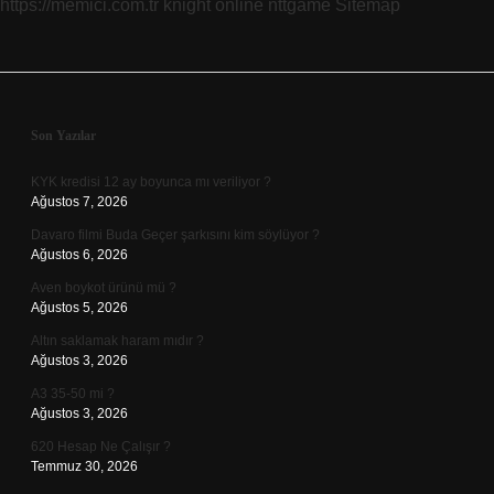
https://memici.com.tr
knight online
nttgame
Sitemap
Sidebar
Son Yazılar
KYK kredisi 12 ay boyunca mı veriliyor ?
Ağustos 7, 2026
Davaro filmi Buda Geçer şarkısını kim söylüyor ?
Ağustos 6, 2026
Aven boykot ürünü mü ?
Ağustos 5, 2026
Altın saklamak haram mıdır ?
Ağustos 3, 2026
A3 35-50 mi ?
Ağustos 3, 2026
620 Hesap Ne Çalışır ?
Temmuz 30, 2026