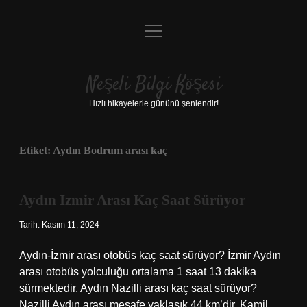
menüyü
Anasayfa
aç
Gizlilik Politikası
Neşeli Bilgi Köşesi
Yasal Uyarı
Hızlı hikayelerle gününü şenlendir!
Hakkımızda
Etiket:
Aydın Bodrum arası kaç
Aydın Izmir Arası Kaç Saat Sürüyor
Tarih: Kasım 11, 2024
Aydın-İzmir arası otobüs kaç saat sürüyor? İzmir Aydın
arası otobüs yolculuğu ortalama 1 saat 13 dakika
sürmektedir. Aydın Nazilli arası kaç saat sürüyor?
Nazilli Aydın arası mesafe yaklaşık 44 km’dir. Kamil