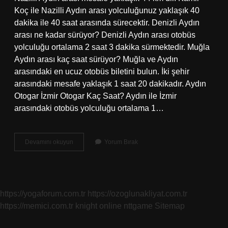
Koç ile Nazilli Aydın arası yolculuğunuz yaklaşık 40
dakika ile 40 saat arasında sürecektir. Denizli Aydın
arası ne kadar sürüyor? Denizli Aydın arası otobüs
yolculuğu ortalama 2 saat 3 dakika sürmektedir. Muğla
Aydın arası kaç saat sürüyor? Muğla ve Aydın
arasındaki en ucuz otobüs biletini bulun. İki şehir
arasındaki mesafe yaklaşık 1 saat 20 dakikadır. Aydın
Otogar İzmir Otogar Kaç Saat? Aydın ile İzmir
arasındaki otobüs yolculuğu ortalama 1…
Aydın
Devamını okuyun
Yorum Bırak
Izmir
Arası
Kaç
Saat
Sürüyor
https://yogaforum.com.tr
https://ozoglunakliyat.com.tr
https://memici.com.tr
knight online
nttgame
Sitemap