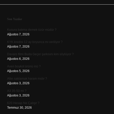
Sidebar
Son Yazılar
Kusura bakma demek özür müdür ?
Ağustos 7, 2026
KYK kredisi 12 ay boyunca mı veriliyor ?
Ağustos 7, 2026
Davaro filmi Buda Geçer şarkısını kim söylüyor ?
Ağustos 6, 2026
Aven boykot ürünü mü ?
Ağustos 5, 2026
Altın saklamak haram mıdır ?
Ağustos 3, 2026
A3 35-50 mi ?
Ağustos 3, 2026
620 Hesap Ne Çalışır ?
Temmuz 30, 2026