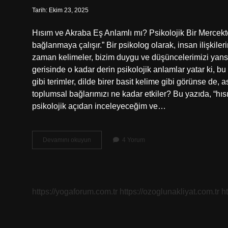
Tarih: Ekim 23, 2025
Hısım ve Akraba Eş Anlamlı mı? Psikolojik Bir Mercek
bağlanmaya çalışır.” Bir psikolog olarak, insan ilişki
zaman kelimeler, bizim duygu ve düşüncelerimizi yansıt
gerisinde o kadar derin psikolojik anlamlar yatar ki, bu
gibi terimler, dilde birer basit kelime gibi görünse de, 
toplumsal bağlarımızı ne kadar etkiler? Bu yazıda, “hıs
psikolojik açıdan inceleyeceğim ve…
Hısım
Devamını okuyun
4 Yorum
ve
akraba
eş
anlamlı
mı
https://yogaforum.com.tr
https://ozoglunakliyat.com.tr
h
?