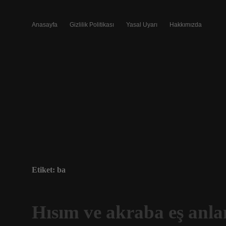
Anasayfa
Gizlilik Politikası
Yasal Uyarı
Hakkımızda
Etiket:
ba
Hısım ve akraba eş anla