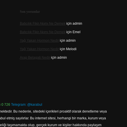
Son yorumlar
Batıcılık Fikir Akımı Ne Demek
için
admin
Batıcılık Fikir Akımı Ne Demek
için
Emel
Yağ Yakan Hormon Nedir
için
admin
Yağ Yakan Hormon Nedir
için
Melodi
Arap Belagati Nedir
için
admin
 0 726
Telegram: @karabul
ektedir. Bu nedenle, sitedeki içerikleri proaktif olarak denetleme veya
 etmiş sayılırlar. Bu internet sitesi, herhangi bir marka, kurum veya
niteliği taşımamakta olup, gerçek kurum ve kişiler hakkında paylaşım