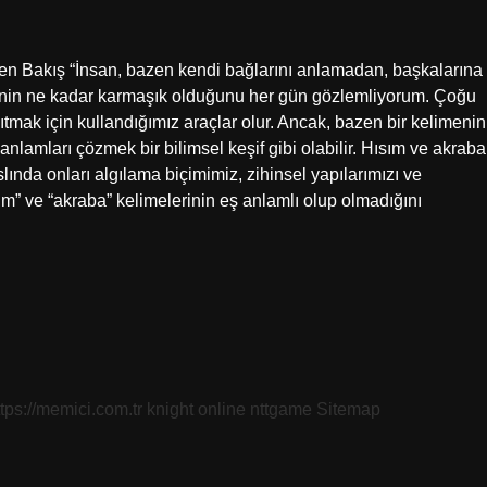
ten Bakış “İnsan, bazen kendi bağlarını anlamadan, başkalarına
lerinin ne kadar karmaşık olduğunu her gün gözlemliyorum. Çoğu
mak için kullandığımız araçlar olur. Ancak, bazen bir kelimenin
 anlamları çözmek bir bilimsel keşif gibi olabilir. Hısım ve akraba
aslında onları algılama biçimimiz, zihinsel yapılarımızı ve
ım” ve “akraba” kelimelerinin eş anlamlı olup olmadığını
ttps://memici.com.tr
knight online
nttgame
Sitemap