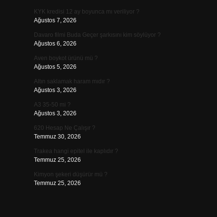
KYK kredisi 12 ay boyunca mı veriliyor ?
Ağustos 7, 2026
Davaro filmi Buda Geçer şarkısını kim söylüyor ?
Ağustos 6, 2026
Aven boykot ürünü mü ?
Ağustos 5, 2026
Altın saklamak haram mıdır ?
Ağustos 3, 2026
A3 35-50 mi ?
Ağustos 3, 2026
620 Hesap Ne Çalışır ?
Temmuz 30, 2026
Trakea hangi epitel ile kaplıdır ?
Temmuz 25, 2026
Kimyon şekeri düşürür mü ?
Temmuz 25, 2026