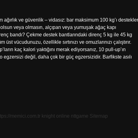
 ağırlık ve güvenlik – vidasız: bar maksimum 100 kg’ı destekler
ş olsun veya olmasın, alçıpan veya yumuşak ağaç kapı
direnç bandı? Çekme destek bantlarındaki direnç 5 kg ile 45 kg
m üst vücudunuzu, özellikle sırtınızı ve omuzlarınızı çalıştırır.
up’ların kaç kalori yaktığını merak ediyorsanız, 10 pull-up’ın
o egzersizi değil, daha çok bir güç egzersizidir. Barfikste asılı
ttps://memici.com.tr
knight online
nttgame
Sitemap