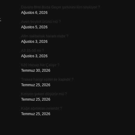
Davaro filmi Buda Geçer şarkısını kim söylüyor ?
Ağustos 6, 2026
.
Aven boykot ürünü mü ?
Ağustos 5, 2026
Altın saklamak haram mıdır ?
Ağustos 3, 2026
A3 35-50 mi ?
Ağustos 3, 2026
620 Hesap Ne Çalışır ?
Temmuz 30, 2026
Trakea hangi epitel ile kaplıdır ?
Temmuz 25, 2026
Kimyon şekeri düşürür mü ?
Temmuz 25, 2026
Kağıt ağırlıkları nelerdir ?
Temmuz 25, 2026