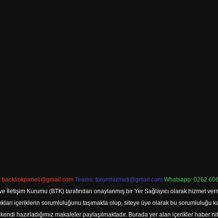
:
backlinkpaneli@gmail.com
Teams:
forumhizmeti@gmail.com
Whatsapp: 0262 606
ve İletişim Kurumu (BTK) tarafından onaylanmış bir Yer Sağlayıcı olarak hizmet verm
rı içeriklerin sorumluluğunu taşımakta olup, siteye üye olarak bu sorumluluğu kabul
a kendi hazırladığımız makaleler paylaşılmaktadır. Burada yer alan içerikler haber 