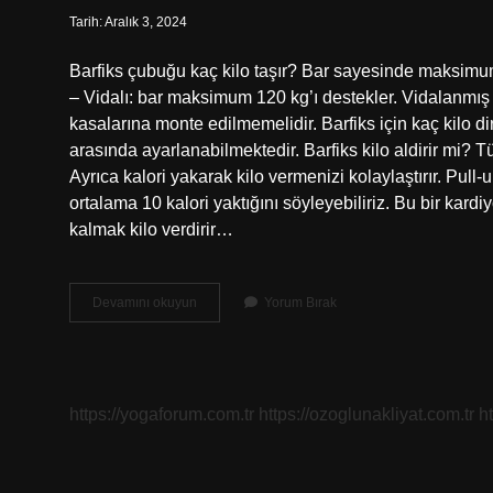
Tarih: Aralık 3, 2024
Barfiks çubuğu kaç kilo taşır? Bar sayesinde maksimum
– Vidalı: bar maksimum 120 kg’ı destekler. Vidalanmı
kasalarına monte edilmemelidir. Barfiks için kaç kilo 
arasında ayarlanabilmektedir. Barfiks kilo aldirir mi? Tü
Ayrıca kalori yakarak kilo vermenizi kolaylaştırır. Pull-
ortalama 10 kalori yaktığını söyleyebiliriz. Bu bir kardiy
kalmak kilo verdirir…
Barfiks
Devamını okuyun
Yorum Bırak
Çubuğu
Kaç
Kilo
https://yogaforum.com.tr
https://ozoglunakliyat.com.tr
h