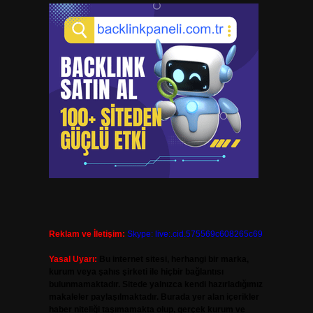
Reklam ve İletişim:
Skype: live:.cid.575569c608265c69
Yasal Uyarı:
Bu internet sitesi, herhangi bir marka,
kurum veya şahıs şirketi ile hiçbir bağlantısı
bulunmamaktadır. Sitede yalnızca kendi hazırladığımız
makaleler paylaşılmaktadır. Burada yer alan içerikler
haber niteliği taşımamakta olup, gerçek kurum ve