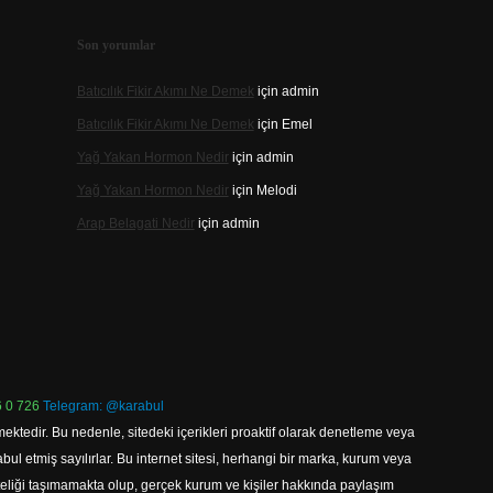
Son yorumlar
Batıcılık Fikir Akımı Ne Demek
için
admin
Batıcılık Fikir Akımı Ne Demek
için
Emel
Yağ Yakan Hormon Nedir
için
admin
Yağ Yakan Hormon Nedir
için
Melodi
Arap Belagati Nedir
için
admin
 0 726
Telegram: @karabul
ektedir. Bu nedenle, sitedeki içerikleri proaktif olarak denetleme veya
 etmiş sayılırlar. Bu internet sitesi, herhangi bir marka, kurum veya
niteliği taşımamakta olup, gerçek kurum ve kişiler hakkında paylaşım