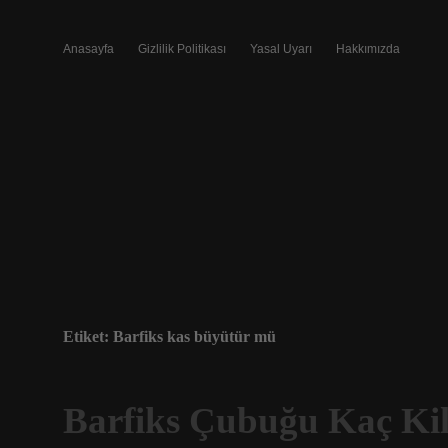
Anasayfa
Gizlilik Politikası
Yasal Uyarı
Hakkımızda
Etiket:
Barfiks kas büyütür mü
Barfiks Çubuğu Kaç Ki