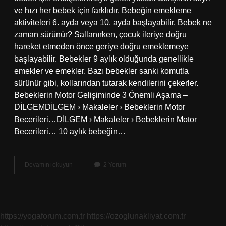
ve hızı her bebek için farklıdır. Bebeğin emekleme
aktiviteleri 6. ayda veya 10. ayda başlayabilir. Bebek ne
zaman sürünür? Sallanırken, çocuk ileriye doğru
hareket etmeden önce geriye doğru emeklemeye
başlayabilir. Bebekler 9 aylık olduğunda genellikle
emekler ve emekler. Bazı bebekler sanki komutla
sürünür gibi, kollarından tutarak kendilerini çekerler.
Bebeklerin Motor Gelişiminde 3 Önemli Aşama –
DİLGEMDİLGEM › Makaleler › Bebeklerin Motor
Becerileri…DİLGEM › Makaleler › Bebeklerin Motor
Becerileri… 10 aylık bebeğin…
Çocuk
Devamını okuyun
2 Yorum
Kaç
Aylıkken
Sürünmeye
Başlar
https://yogaforum.com.tr
https://ozoglunakliyat.com.tr