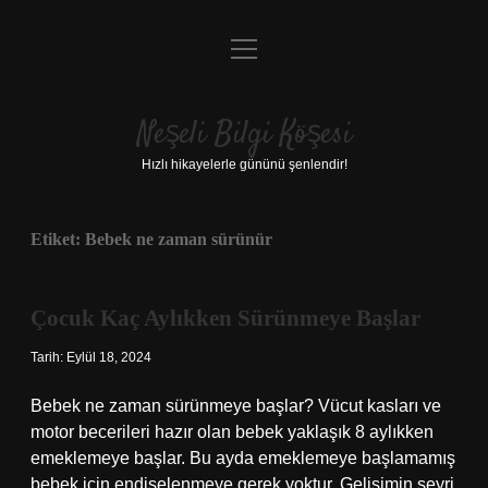
menüyü
Anasayfa
aç
Gizlilik Politikası
Neşeli Bilgi Köşesi
Yasal Uyarı
Hızlı hikayelerle gününü şenlendir!
Hakkımızda
Etiket:
Bebek ne zaman sürünür
Çocuk Kaç Aylıkken Sürünmeye Başlar
Tarih: Eylül 18, 2024
Bebek ne zaman sürünmeye başlar? Vücut kasları ve
motor becerileri hazır olan bebek yaklaşık 8 aylıkken
emeklemeye başlar. Bu ayda emeklemeye başlamamış
bebek için endişelenmeye gerek yoktur. Gelişimin seyri