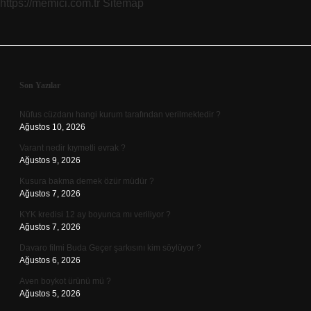
https://memici.com.tr
Sitemap
Sidebar
Son Yazılar
Nüfus cüzdanı hangi kurum tarafından verilmektedir ?
Ağustos 10, 2026
Varant nedir kıymetli evrak ?
Ağustos 9, 2026
Kusura bakma demek özür müdür ?
Ağustos 7, 2026
KYK kredisi 12 ay boyunca mı veriliyor ?
Ağustos 7, 2026
Davaro filmi Buda Geçer şarkısını kim söylüyor ?
Ağustos 6, 2026
Aven boykot ürünü mü ?
Ağustos 5, 2026