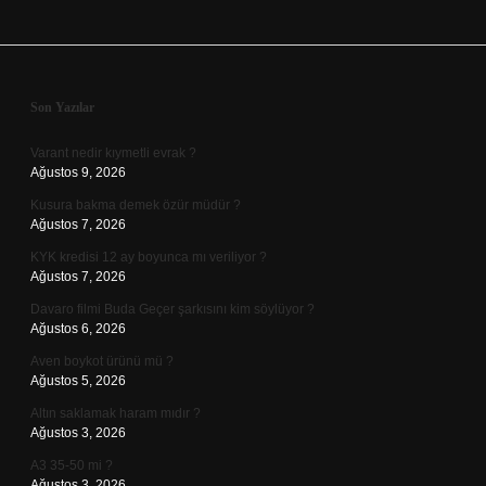
Sidebar
Son Yazılar
Varant nedir kıymetli evrak ?
Ağustos 9, 2026
Kusura bakma demek özür müdür ?
Ağustos 7, 2026
KYK kredisi 12 ay boyunca mı veriliyor ?
Ağustos 7, 2026
Davaro filmi Buda Geçer şarkısını kim söylüyor ?
Ağustos 6, 2026
Aven boykot ürünü mü ?
Ağustos 5, 2026
Altın saklamak haram mıdır ?
Ağustos 3, 2026
A3 35-50 mi ?
Ağustos 3, 2026