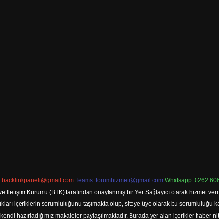
:
backlinkpaneli@gmail.com
Teams:
forumhizmeti@gmail.com
Whatsapp: 0262 606
ve İletişim Kurumu (BTK) tarafından onaylanmış bir Yer Sağlayıcı olarak hizmet verm
rı içeriklerin sorumluluğunu taşımakta olup, siteye üye olarak bu sorumluluğu kabul
a kendi hazırladığımız makaleler paylaşılmaktadır. Burada yer alan içerikler haber 