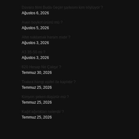
Davaro filmi Buda Geçer şarkısını kim söylüyor ?
Ağustos 6, 2026
Aven boykot ürünü mü ?
Ağustos 5, 2026
Altın saklamak haram mıdır ?
Ağustos 3, 2026
A3 35-50 mi ?
Ağustos 3, 2026
620 Hesap Ne Çalışır ?
Temmuz 30, 2026
Trakea hangi epitel ile kaplıdır ?
Temmuz 25, 2026
Kimyon şekeri düşürür mü ?
Temmuz 25, 2026
Kağıt ağırlıkları nelerdir ?
Temmuz 25, 2026