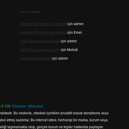
Son yorumlar
Batıcılık Fikir Akımı Ne Demek
için
admin
Batıcılık Fikir Akımı Ne Demek
için
Emel
Yağ Yakan Hormon Nedir
için
admin
Yağ Yakan Hormon Nedir
için
Melodi
Arap Belagati Nedir
için
admin
 0 726
Telegram: @karabul
ektedir. Bu nedenle, sitedeki içerikleri proaktif olarak denetleme veya
 etmiş sayılırlar. Bu internet sitesi, herhangi bir marka, kurum veya
niteliği taşımamakta olup, gerçek kurum ve kişiler hakkında paylaşım