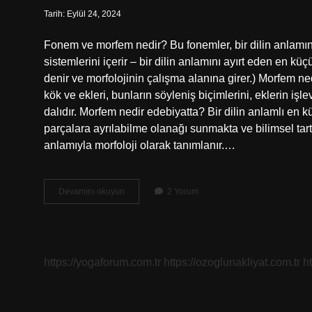
Tarih: Eylül 24, 2024
Fonem ve morfem nedir? Bu fonemler, bir dilin anlamını 
sistemlerini içerir – bir dilin anlamını ayırt eden en kü
denir ve morfolojinin çalışma alanına girer.) Morfem ne
kök ve ekleri, bunların söyleniş biçimlerini, eklerin işle
dalıdır. Morfem nedir edebiyatta? Bir dilin anlamlı en 
parçalara ayrılabilme olanağı sunmakta ve bilimsel t
anlamıyla morfoloji olarak tanımlanır.…
Morfem
Devamını okuyun
2 Yorum
Dil
Ne
Demek
https://yogaforum.com.tr
https://ozoglunakliyat.com.tr
h