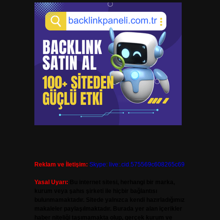
Reklam ve İletişim:
Skype: live:.cid.575569c608265c69
Yasal Uyarı:
Bu internet sitesi, herhangi bir marka,
kurum veya şahıs şirketi ile hiçbir bağlantısı
bulunmamaktadır. Sitede yalnızca kendi hazırladığımız
makaleler paylaşılmaktadır. Burada yer alan içerikler
haber niteliği taşımamakta olup, gerçek kurum ve