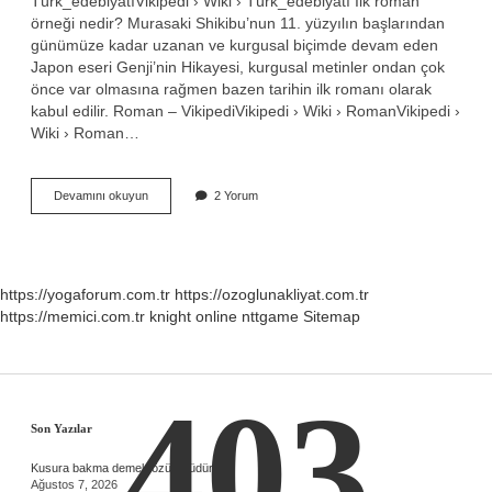
Türk_edebiyatıVikipedi › Wiki › Türk_edebiyatı İlk roman
örneği nedir? Murasaki Shikibu’nun 11. yüzyılın başlarından
günümüze kadar uzanan ve kurgusal biçimde devam eden
Japon eseri Genji’nin Hikayesi, kurgusal metinler ondan çok
önce var olmasına rağmen bazen tarihin ilk romanı olarak
kabul edilir. Roman – VikipediVikipedi › Wiki › RomanVikipedi ›
Wiki › Roman…
İLk
Devamını okuyun
2 Yorum
Türkçe
Roman
Nedir
https://yogaforum.com.tr
https://ozoglunakliyat.com.tr
https://memici.com.tr
knight online
nttgame
Sitemap
403
Sidebar
Son Yazılar
Kusura bakma demek özür müdür ?
Ağustos 7, 2026