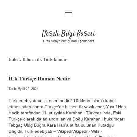
menüyü
Anasayfa
aç
Gizlilik Politikası
Neşeli Bilgi Köşesi
Yasal Uyarı
Hızlı hikayelerle gününü şenlendir!
Hakkımızda
Etiket:
Bilinen ilk Türk kimdir
İLk Türkçe Roman Nedir
Tarih: Eylül 22, 2024
Türk edebiyatının ilk eseri nedir? Türklerin İslam’ı kabul
etmesinden sonra Türkçe’de bilinen ilk yazılı eser, Yusuf Has
Hacib tarafından 11. yüzyılda Karahanlı Türkçesi’nde, Eski
Türkçe olarak da adlandırılan ve Doğu Karahanlı hükümdarı
Tabgaç Uluğ Buğra Kara Han’a atıfta bulunan Kutadgu
Bilig’dir. Türk edebiyatı – VikipediVikipedi › Wiki ›