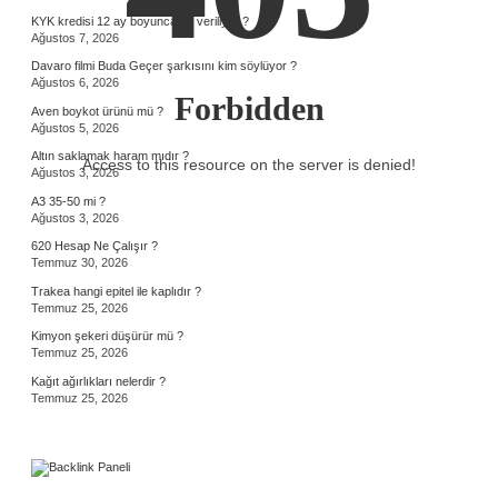
KYK kredisi 12 ay boyunca mı veriliyor ?
Ağustos 7, 2026
Davaro filmi Buda Geçer şarkısını kim söylüyor ?
Ağustos 6, 2026
Forbidden
Aven boykot ürünü mü ?
Ağustos 5, 2026
Altın saklamak haram mıdır ?
Access to this resource on the server is denied!
Ağustos 3, 2026
A3 35-50 mi ?
Ağustos 3, 2026
620 Hesap Ne Çalışır ?
Temmuz 30, 2026
Trakea hangi epitel ile kaplıdır ?
Temmuz 25, 2026
Kimyon şekeri düşürür mü ?
Temmuz 25, 2026
Kağıt ağırlıkları nelerdir ?
Temmuz 25, 2026