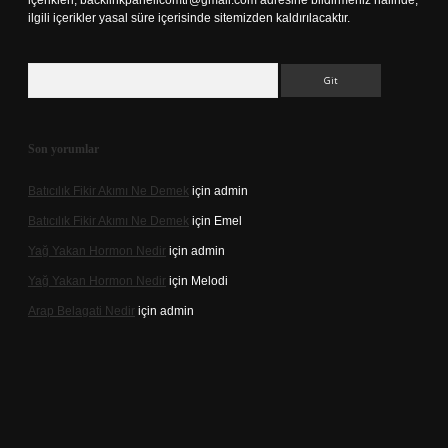
içerikleri,
backlinkpanelicomtr@gmail.com
adresine bildirmeniz halinde,
ilgili içerikler yasal süre içerisinde sitemizden kaldırılacaktır.
Arama
Son yorumlar
Batıcılık Fikir Akımı Ne Demek
için
admin
Batıcılık Fikir Akımı Ne Demek
için
Emel
Yağ Yakan Hormon Nedir
için
admin
Yağ Yakan Hormon Nedir
için
Melodi
Arap Belagati Nedir
için
admin