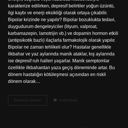
karakterize edilirken, depresif belirtiler yoğun üzüntü,
ilgi kaybı ve enerji eksikliği olarak ortaya çıkabilir.
Bipolar krizinde ne yapılır? Bipolar bozuklukta tedavi,
duygudurum dengeleyiciler (lityum, valproat,
karbamazepin, lamotrijin vb.) ve dopamin hormon etkili
(antipsikotik bazlı) ilaçlarla farmakolojik olarak yapılır.
Bipolar ne zaman tehlikeli olur? Hastalar genellikle
ilkbahar ve yaz aylarında manik ataklar, kış aylarında
ise depresif ruh halleri yaşarlar. Manik semptomlar
özellikle ilkbahardan yaza geçiş döneminde artar. Bu
dönem hastalığın kötüleşmesi açısından en riskli
dönem olarak…
Bipolar
Devamını okuyun
Yorum Bırak
Krizi
Nasıl
Olur