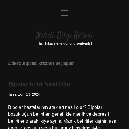
menüyü
Anasayfa
aç
Gizlilik Politikası
Neşeli Bilgi Köşesi
Yasal Uyarı
Hızlı hikayelerle gününü şenlendir!
Hakkımızda
Etiket:
Bipolar krizinde ne yapılır
Bipolar Krizi Nasıl Olur
Tarih: Ekim 13, 2024
Bipolar hastalarının atakları nasıl olur? Bipolar
bozukluğun belirtileri genellikle manik ve depresif
belirtiler olarak ikiye ayrılır. Manik belirtiler kişinin aşırı
enerjik, coşkulu veya huzursuz hissetmesiyle