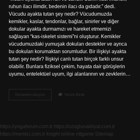
ruhun ilacı ilimdir, bedenin ilacı da gıdadır.” dedi.
Vücudu ayakta tutan şey nedir? Vücudumuzda
kemikler, kaslar, tendonlar, bağlar, sinirler ve diğer
dokular ayakta durmamızı ve hareket etmemizi
sağlayan “kas-iskelet sistemi”ni oluşturur. Kemikler
vücudumuzdaki yumuşak dokuları destekler ve ayrıca
bu dokuları korumaktan sorumludur. Bir ilişkiyi ayakta
tutan şey nedir? İlişkiyi canlı tutan birçok farklı unsur
olabilir. Bunlara fiziksel çekim, hayata dair görüşlerin
uyumu, entelektüel uyum, ilgi alanlarının ve zevklerin…
Insanı
Devamını okuyun
Yorum Bırak
Ayakta
Tutan
Şey
Nedir
https://yogaforum.com.tr
https://ozoglunakliyat.com.tr
https://memici.com.tr
knight online
nttgame
Sitemap