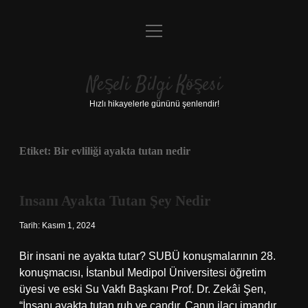
menüyü
Anasayfa
aç
Gizlilik Politikası
Neşeli Bilgi Köşesi
Yasal Uyarı
Hızlı hikayelerle gününü şenlendir!
Hakkımızda
Etiket:
Bir evliliği ayakta tutan nedir
Insanı Ayakta Tutan Şey Nedir
Tarih: Kasım 1, 2024
Bir insani ne ayakta tutar? SUBÜ konuşmalarının 28.
konuşmacısı, İstanbul Medipol Üniversitesi öğretim
üyesi ve eski Su Vakfı Başkanı Prof. Dr. Zekâi Şen,
“İnsanı ayakta tutan ruh ve candır. Canın ilacı imandır,