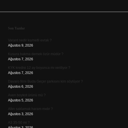
Sidebar
Son Yazılar
Varant nedir kıymetli evrak ?
Ağustos 9, 2026
Kusura bakma demek özür müdür ?
Ağustos 7, 2026
KYK kredisi 12 ay boyunca mı veriliyor ?
Ağustos 7, 2026
Davaro filmi Buda Geçer şarkısını kim söylüyor ?
Ağustos 6, 2026
Aven boykot ürünü mü ?
Ağustos 5, 2026
Altın saklamak haram mıdır ?
Ağustos 3, 2026
A3 35-50 mi ?
Ağustos 3, 2026