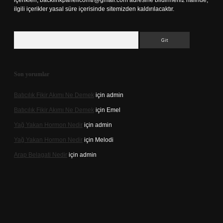
içerikleri,
backlinkpanelicomtr@gmail.com
adresine bildirmeniz halinde,
ilgili içerikler yasal süre içerisinde sitemizden kaldırılacaktır.
Arama
Son yorumlar
Batıcılık Fikir Akımı Ne Demek
için
admin
Batıcılık Fikir Akımı Ne Demek
için
Emel
Yağ Yakan Hormon Nedir
için
admin
Yağ Yakan Hormon Nedir
için
Melodi
Arap Belagati Nedir
için
admin