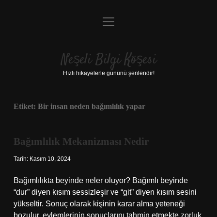
menüyü
Anasayfa
aç
Gizlilik Politikası
Neşeli Bilgi Köşesi
Yasal Uyarı
Hızlı hikayelerle gününü şenlendir!
Hakkımızda
Etiket:
Bir insan neden bağımlılık yapar
Bağımlılık Mekanizması Nedir
Tarih: Kasım 10, 2024
Bağımlılıkta beyinde neler oluyor? Bağımlı beyinde
“dur” diyen kısım sessizleşir ve “git” diyen kısım sesini
yükseltir. Sonuç olarak kişinin karar alma yeteneği
bozulur, eylemlerinin sonuçlarını tahmin etmekte zorluk