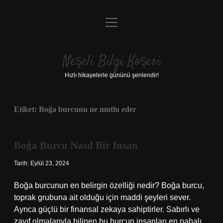
menüyü
Anasayfa
aç
Gizlilik Politikası
Neşeli Bilgi Köşesi
Yasal Uyarı
Hızlı hikayelerle gününü şenlendir!
Hakkımızda
Etiket:
Boğa burcunu ne mutlu eder
Boğa Burcu Nasıl Bir Insan
Tarih: Eylül 23, 2024
Boğa burcunun en belirgin özelliği nedir? Boğa burcu,
toprak grubuna ait olduğu için maddi şeyleri sever.
Ayrıca güçlü bir finansal zekaya sahiptirler. Sabırlı ve
zayıf olmalarıyla bilinen bu burcun insanları en pahalı