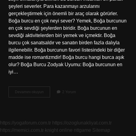
şeyleri severler. Para kazanmayı arzularını
gerçekleştirmek için önemli bir araç olarak görürler.
Boğa burcu en çok neyi sever? Yemek, Boğa burcunun
en çok sevdiği şeylerden biridir. Boğa burcunun en
sevdiği aktivitelerden biri yemek ve içmektir. Boğa
burcu çok sanatsaldır ve sanatın birden fazla dalıyla
ilgilenebilir. Boğa burcunun favori listesindeki bir diğer
madde ise romantizmdir! Boğa burcu hangi burca aşık
olur? Boğa Burcu Zodyak Uyumu: Boğa burcunun en
iyi…
Boğa
Devamını okuyun
2 Yorum
Burcu
Nasıl
Bir
Insan
https://yogaforum.com.tr
https://ozoglunakliyat.com.tr
https://memici.com.tr
knight online
nttgame
Sitemap