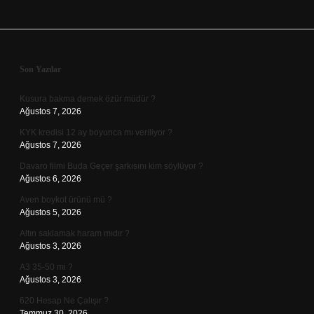
Sidebar
Son Yazılar
Kusura bakma demek özür müdür ?
Ağustos 7, 2026
KYK kredisi 12 ay boyunca mı veriliyor ?
Ağustos 7, 2026
Davaro filmi Buda Geçer şarkısını kim söylüyor ?
Ağustos 6, 2026
Aven boykot ürünü mü ?
Ağustos 5, 2026
Altın saklamak haram mıdır ?
Ağustos 3, 2026
A3 35-50 mi ?
Ağustos 3, 2026
620 Hesap Ne Çalışır ?
Temmuz 30, 2026