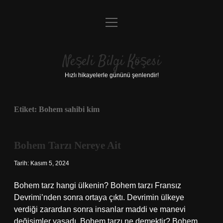
menüyü
Anasayfa
aç
Gizlilik Politikası
Neşeli Bilgi Köşesi
Yasal Uyarı
Hızlı hikayelerle gününü şenlendir!
Hakkımızda
Etiket:
Bohem sahibi kim
Bohem Tarzı Nereye Ait
Tarih: Kasım 5, 2024
Bohem tarz hangi ülkenin? Bohem tarzı Fransız
Devrimi’nden sonra ortaya çıktı. Devrimin ülkeye
verdiği zarardan sonra insanlar maddi ve manevi
değişimler yaşadı. Bohem tarzı ne demektir? Bohem