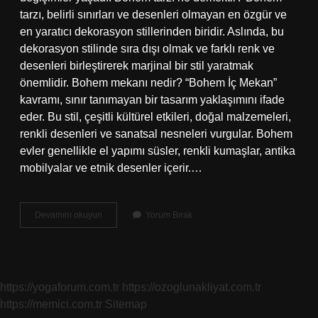
tarzı, belirli sınırları ve desenleri olmayan en özgür ve
en yaratıcı dekorasyon stillerinden biridir. Aslında, bu
dekorasyon stilinde sıra dışı olmak ve farklı renk ve
desenleri birleştirerek marjinal bir stil yaratmak
önemlidir. Bohem mekanı nedir? “Bohem İç Mekan”
kavramı, sınır tanımayan bir tasarım yaklaşımını ifade
eder. Bu stil, çeşitli kültürel etkileri, doğal malzemeleri,
renkli desenleri ve sanatsal nesneleri vurgular. Bohem
evler genellikle el yapımı süsler, renkli kumaşlar, antika
mobilyalar ve etnik desenler içerir.…
Bohem
Devamını okuyun
Yorum Bırak
Tarzı
Nereye
Ait
https://yogaforum.com.tr
https://ozoglunakliyat.com.tr
https://memici.com.tr
Sitemap