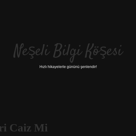
Neşeli Bilgi Köşesi
Hızlı hikayelerle gününü şenlendir!
ri Caiz Mi