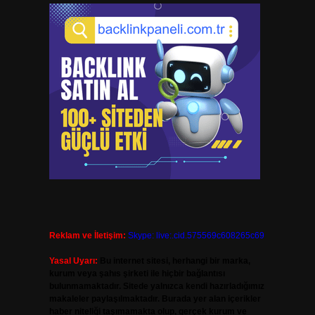
Reklam ve İletişim:
Skype: live:.cid.575569c608265c69
Yasal Uyarı:
Bu internet sitesi, herhangi bir marka,
kurum veya şahıs şirketi ile hiçbir bağlantısı
bulunmamaktadır. Sitede yalnızca kendi hazırladığımız
makaleler paylaşılmaktadır. Burada yer alan içerikler
haber niteliği taşımamakta olup, gerçek kurum ve