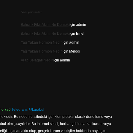
Son yorumlar
Batıcılık Fikir Akımı Ne Demek
için
admin
Batıcılık Fikir Akımı Ne Demek
için
Emel
Yağ Yakan Hormon Nedir
için
admin
Yağ Yakan Hormon Nedir
için
Melodi
Arap Belagati Nedir
için
admin
 0 726
Telegram: @karabul
ektedir. Bu nedenle, sitedeki içerikleri proaktif olarak denetleme veya
 etmiş sayılırlar. Bu internet sitesi, herhangi bir marka, kurum veya
niteliği taşımamakta olup, gerçek kurum ve kişiler hakkında paylaşım