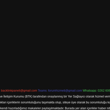
:
backlinkpaneli@gmail.com
Teams:
forumhizmeti@gmail.com
Whatsapp: 0262 606
ve İletişim Kurumu (BTK) tarafından onaylanmış bir Yer Sağlayıcı olarak hizmet verm
rı içeriklerin sorumluluğunu taşımakta olup, siteye üye olarak bu sorumluluğu kabul
a kendi hazırladığımız makaleler paylaşılmaktadır. Burada yer alan içerikler haber 