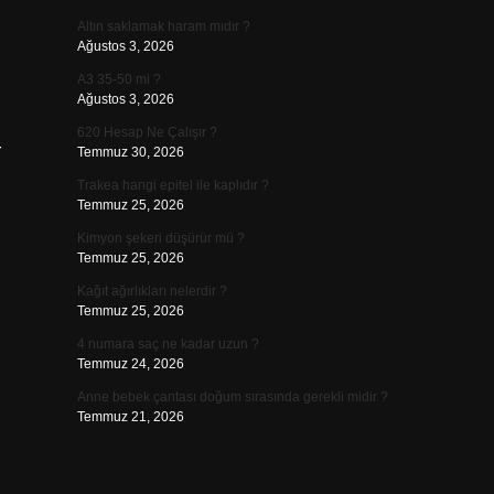
Altın saklamak haram mıdır ?
Ağustos 3, 2026
A3 35-50 mi ?
Ağustos 3, 2026
620 Hesap Ne Çalışır ?
r
Temmuz 30, 2026
Trakea hangi epitel ile kaplıdır ?
Temmuz 25, 2026
Kimyon şekeri düşürür mü ?
Temmuz 25, 2026
Kağıt ağırlıkları nelerdir ?
Temmuz 25, 2026
4 numara saç ne kadar uzun ?
Temmuz 24, 2026
Anne bebek çantası doğum sırasında gerekli midir ?
Temmuz 21, 2026