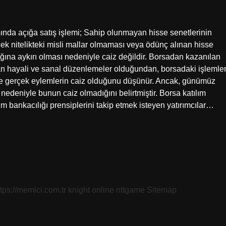
mında açığa satış işlemi; Sahip olunmayan hisse senetlerinin
ecek nitelikteki misli mallar olmaması veya ödünç alınan hisse
sağına aykırı olması nedeniyle caiz değildir. Borsadan kazanılan
an hayali ve sanal düzenlemeler olduğundan, borsadaki işlemle
ece gerçek eylemlerin caiz olduğunu düşünür. Ancak, günümüz
deniyle bunun caiz olmadığını belirtmiştir. Borsa katılım
lım bankacılığı prensiplerini takip etmek isteyen yatırımcılar…
ttps://memici.com.tr
knight online
nttgame
Sitemap