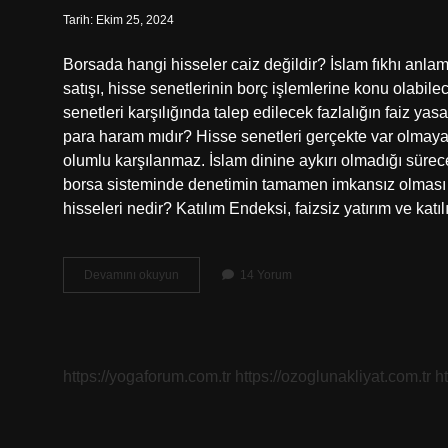
Tarih: Ekim 25, 2024
Borsada hangi hisseler caiz değildir? İslam fıkhı anla
satışı, hisse senetlerinin borç işlemlerine konu olabil
senetleri karşılığında talep edilecek fazlalığın faiz ya
para haram mıdır? Hisse senetleri gerçekte var olmay
olumlu karşılanmaz. İslam dinine aykırı olmadığı sür
borsa sisteminde denetimin tamamen imkansız olması ne
hisseleri nedir? Katılım Endeksi, faizsiz yatırım ve katı
Borsada
Devamını okuyun
14 Yorum
Katılım
Hisseleri
Caiz
Mi
https://yogaforum.com.tr
https://ozoglunakliyat.com.tr
h