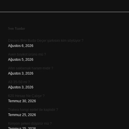
Sidebar
Son Yazılar
Davaro filmi Buda Geçer şarkısını kim söylüyor ?
Ağustos 6, 2026
Aven boykot ürünü mü ?
Ağustos 5, 2026
Altın saklamak haram mıdır ?
Ağustos 3, 2026
A3 35-50 mi ?
Ağustos 3, 2026
620 Hesap Ne Çalışır ?
Temmuz 30, 2026
Trakea hangi epitel ile kaplıdır ?
Temmuz 25, 2026
Kimyon şekeri düşürür mü ?
Temmuz 25, 2026