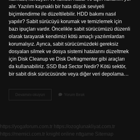
alır. Yazılım kaynaklı bir hata düşük seviyeli
biçimlendirme ile düzeltilebilir. HDD bakımı nasıl
yapılır? Sabit sürücüyü korumak ve temizlemek için
bazı ipuçları vardır. Öncelikle sabit sürücümüzü düzenli
olarak tarayarak kendimizi kötü amaçlı yazılımlardan
korumalıyız. Ayrıca, sabit sürücümüzdeki gereksiz
dosyaları silmek ve dosya sistemi hatalarını düzeltmek
için Disk Cleanup ve Disk Defragmenter gibi araçları
da kullanabiliriz. SSD Bad Sector Nedir? Kötü sektör,
bir sabit disk sürücüsünde veya diğer veri depolama…
Bad
Devamını okuyun
Yorum Bırak
Sector
Nasıl
Çözülür
https://yogaforum.com.tr
https://ozoglunakliyat.com.tr
https://memici.com.tr
knight online
nttgame
Sitemap