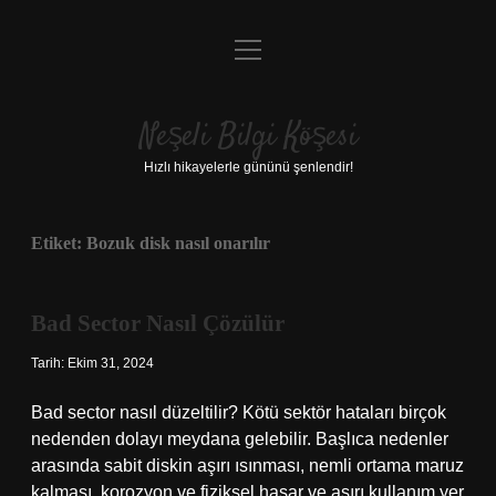
menüyü
Anasayfa
aç
Gizlilik Politikası
Neşeli Bilgi Köşesi
Yasal Uyarı
Hızlı hikayelerle gününü şenlendir!
Hakkımızda
Etiket:
Bozuk disk nasıl onarılır
Bad Sector Nasıl Çözülür
Tarih: Ekim 31, 2024
Bad sector nasıl düzeltilir? Kötü sektör hataları birçok
nedenden dolayı meydana gelebilir. Başlıca nedenler
arasında sabit diskin aşırı ısınması, nemli ortama maruz
kalması, korozyon ve fiziksel hasar ve aşırı kullanım yer