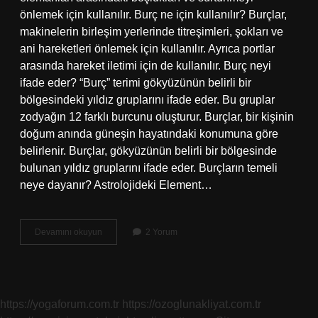
önlemek için kullanılır. Burç ne için kullanılır? Burçlar,
makinelerin birleşim yerlerinde titreşimleri, şokları ve
ani hareketleri önlemek için kullanılır. Ayrıca portlar
arasında hareket iletimi için de kullanılır. Burç neyi
ifade eder? “Burç” terimi gökyüzünün belirli bir
bölgesindeki yıldız gruplarını ifade eder. Bu gruplar
zodyağın 12 farklı burcunu oluşturur. Burçlar, bir kişinin
doğum anında güneşin hayatındaki konumuna göre
belirlenir. Burçlar, gökyüzünün belirli bir bölgesinde
bulunan yıldız gruplarını ifade eder. Burçların temeli
neye dayanır? Astrolojideki Element…
Burç
Devamını okuyun
2 Yorum
Ne
Işe
Yarar
https://yogaforum.com.tr
https://ozoglunakliyat.com.tr