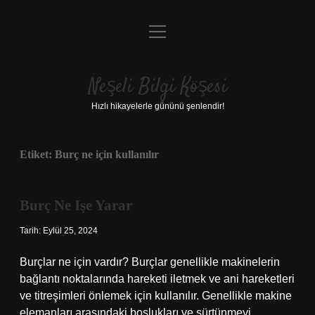
menüyü
Anasayfa
aç
Gizlilik Politikası
Neşeli Bilgi Köşesi
Yasal Uyarı
Hızlı hikayelerle gününü şenlendir!
Hakkımızda
Etiket:
Burç ne için kullanılır
Burç Ne Işe Yarar
Tarih: Eylül 25, 2024
Burçlar ne için vardır? Burçlar genellikle makinelerin
bağlantı noktalarında hareketi iletmek ve ani hareketleri
ve titreşimleri önlemek için kullanılır. Genellikle makine
elemanları arasındaki boşlukları ve sürtünmeyi