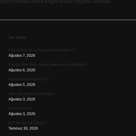
https://memici.com.tr
knight online
nttgame
Sitemap
Sidebar
Son Yazılar
KYK kredisi 12 ay boyunca mı veriliyor ?
Ağustos 7, 2026
Davaro filmi Buda Geçer şarkısını kim söylüyor ?
Ağustos 6, 2026
Aven boykot ürünü mü ?
Ağustos 5, 2026
Altın saklamak haram mıdır ?
Ağustos 3, 2026
A3 35-50 mi ?
Ağustos 3, 2026
620 Hesap Ne Çalışır ?
Temmuz 30, 2026