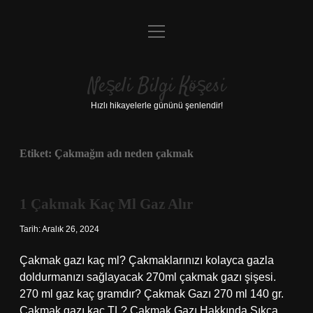
menüyü
Anasayfa
aç
Gizlilik Politikası
Neşeli Bilgi Köşesi
Yasal Uyarı
Hızlı hikayelerle gününü şenlendir!
Hakkımızda
Etiket:
Çakmağın adı neden çakmak
1 Çakmak Kaç Ml Gaz Alır
Tarih: Aralık 26, 2024
Çakmak gazı kaç ml? Çakmaklarınızı kolayca gazla
doldurmanızı sağlayacak 270ml çakmak gazı şişesi.
270 ml gaz kaç gramdır? Çakmak Gazı 270 ml 140 gr.
Çakmak gazı kaç TL? Çakmak Gazı Hakkında Sıkça