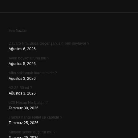
Sidebar
Son Yazılar
Davaro filmi Buda Geçer şarkısını kim söylüyor ?
Ağustos 6, 2026
Aven boykot ürünü mü ?
Ağustos 5, 2026
Altın saklamak haram mıdır ?
Ağustos 3, 2026
A3 35-50 mi ?
Ağustos 3, 2026
620 Hesap Ne Çalışır ?
Temmuz 30, 2026
Trakea hangi epitel ile kaplıdır ?
Temmuz 25, 2026
Kimyon şekeri düşürür mü ?
Temmuz 25, 2026