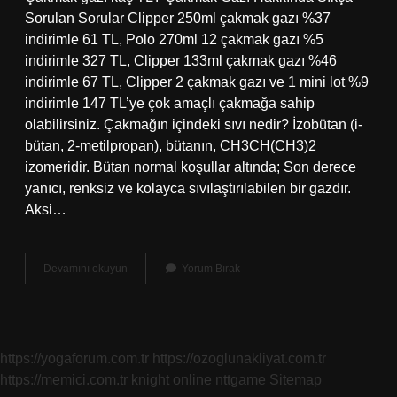
Sorulan Sorular Clipper 250ml çakmak gazı %37
indirimle 61 TL, Polo 270ml 12 çakmak gazı %5
indirimle 327 TL, Clipper 133ml çakmak gazı %46
indirimle 67 TL, Clipper 2 çakmak gazı ve 1 mini lot %9
indirimle 147 TL’ye çok amaçlı çakmağa sahip
olabilirsiniz. Çakmağın içindeki sıvı nedir? İzobütan (i-
bütan, 2-metilpropan), bütanın, CH3CH(CH3)2
izomeridir. Bütan normal koşullar altında; Son derece
yanıcı, renksiz ve kolayca sıvılaştırılabilen bir gazdır.
Aksi…
1
Devamını okuyun
Yorum Bırak
Çakmak
Kaç
Ml
Gaz
Alır
https://yogaforum.com.tr
https://ozoglunakliyat.com.tr
https://memici.com.tr
knight online
nttgame
Sitemap