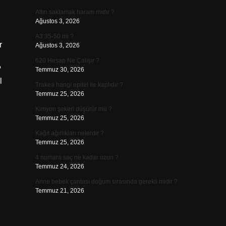
Altın saklamak haram mıdır ?
Ağustos 3, 2026
A3 35-50 mi ?
r
Ağustos 3, 2026
620 Hesap Ne Çalışır ?
?
Temmuz 30, 2026
l
Trakea hangi epitel ile kaplıdır ?
Temmuz 25, 2026
Kimyon şekeri düşürür mü ?
Temmuz 25, 2026
Kağıt ağırlıkları nelerdir ?
Temmuz 25, 2026
4 numara saç ne kadar uzun ?
Temmuz 24, 2026
Anne bebek çantası doğum sırasında gerekli midir ?
Temmuz 21, 2026