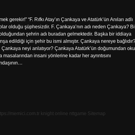
ek gerekir!” “F. Rıfkı Atay’ın Çankaya ve Atatürk’ün Anıları adlı
aplar olduğu şüphesizdir. F. Çankaya’nın adı neden Çankaya? Bi
lduğundan şehrin adı buradan gelmektedir. Başka bir iddiaya
nşa edildiği için şehir bu ismi almıştır. Çankaya nereye bağlıdır
ir. Çankaya neyi anlatıyor? Çankaya Atatürk’ün doğumundan oku
şma masalarından insani yönlerine kadar her ayrıntısını
tandaşının…
ttps://memici.com.tr
knight online
nttgame
Sitemap