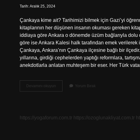
Tarih: Aralık 25, 2024
Çankaya kime ait? Tarihimizi bilmek için Gazi’yi öğrenm
kitaplarının her düşünen insanın okuması gereken kit
iddiaya göre Ankara o dönemde üzüm bağlarıyla dolu o
göre ise Ankara Kalesi halk tarafından emek verilerek i
Çankaya, Ankara’nın Çankaya ilçesine bağlı bir ilçed
yıllarına, girdiği cephelerden yaptığı reformlara, tartı
anekdotlarla anlatan muhteşem bir eser. Her Türk va
Çankaya
Devamını okuyun
Yorum Bırak
Ani
Mi
https://yogaforum.com.tr
https://ozoglunakliyat.com.tr
h