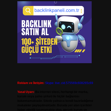
Reklam ve İletişim:
Skype: live:.cid.575569c608265c69
Yasal Uyarı:
Bu internet sitesi, herhangi bir marka,
kurum veya şahıs şirketi ile hiçbir bağlantısı
bulunmamaktadır. Sitede yalnızca kendi hazırladığımız
makaleler paylaşılmaktadır. Burada yer alan içerikler
haber niteliği taşımamakta olup, gerçek kurum ve