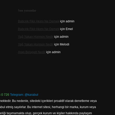
Son yorumlar
Batıcılık Fikir Akımı Ne Demek
için
admin
Batıcılık Fikir Akımı Ne Demek
için
Emel
Yağ Yakan Hormon Nedir
için
admin
Yağ Yakan Hormon Nedir
için
Melodi
Arap Belagati Nedir
için
admin
 0 726
Telegram: @karabul
ektedir. Bu nedenle, sitedeki içerikleri proaktif olarak denetleme veya
 etmiş sayılırlar. Bu internet sitesi, herhangi bir marka, kurum veya
niteliği taşımamakta olup, gerçek kurum ve kişiler hakkında paylaşım