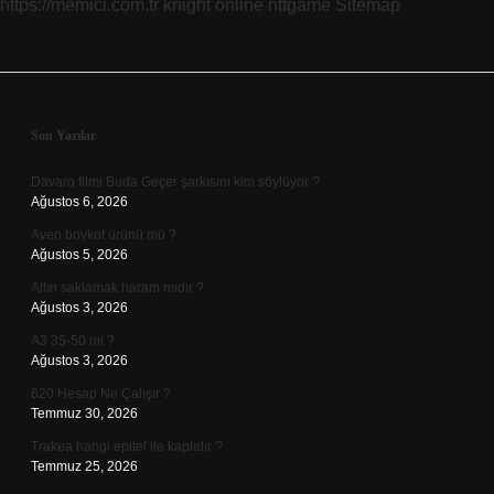
https://memici.com.tr
knight online
nttgame
Sitemap
Sidebar
Son Yazılar
Davaro filmi Buda Geçer şarkısını kim söylüyor ?
Ağustos 6, 2026
Aven boykot ürünü mü ?
Ağustos 5, 2026
Altın saklamak haram mıdır ?
Ağustos 3, 2026
A3 35-50 mi ?
Ağustos 3, 2026
620 Hesap Ne Çalışır ?
Temmuz 30, 2026
Trakea hangi epitel ile kaplıdır ?
Temmuz 25, 2026