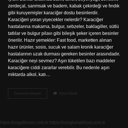
zerdeçal, sarımsak ve badem, kabak çekirdeği ve fındık
gibi kuruyemişler karaciğer dostu besinlerdir.
Karaciğeri yoran yiyecekler nelerdir? Karaciğer
hastalarına makarna, bulgur, sebzeler, baklagiller, sütlü
tatlılar ve bulgur pilavı gibi bileşik şeker içeren besinler
önerilir. Hazır yemekler: Fast food, marketten alınan
hazır ürünler, sosis, sucuk ve salam kronik karaciğer
hastalarının uzak durması gereken besinler arasındadır.
Karaciğer neyi sevmez? Aşırı tüketilen bazı maddeler
karaciğere ciddi zararlar verebilir. Bu nedenle aşırı
miktarda alkol, katı…
Karaciğer
Devamını okuyun
Yorum Bırak
Ne
Yorar
https://yogaforum.com.tr
https://ozoglunakliyat.com.tr