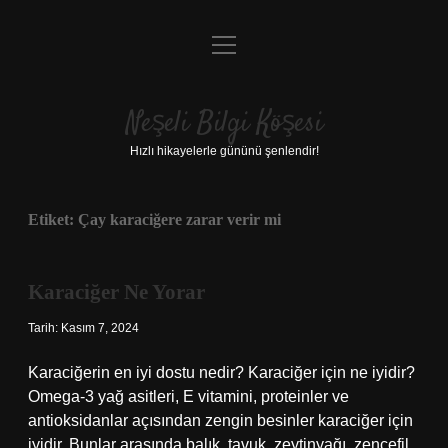
menüyü
Anasayfa
aç
Gizlilik Politikası
Neşeli Bilgi Köşesi
Yasal Uyarı
Hızlı hikayelerle gününü şenlendir!
Hakkımızda
Etiket:
Çay karaciğere zarar verir mi
Karaciğer Ne Yorar
Tarih: Kasım 7, 2024
Karaciğerin en iyi dostu nedir? Karaciğer için ne iyidir?
Omega-3 yağ asitleri, E vitamini, proteinler ve
antioksidanlar açısından zengin besinler karaciğer için
iyidir. Bunlar arasında balık, tavuk, zeytinyağı, zencefil,