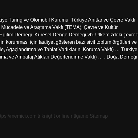
kiye Turing ve Otomobil Kurumu, Türkiye Anıtlar ve Çevre Vakfı
 Mücadele ve Araştırma Vakfı (TEMA), Çevre ve Kültür
Eğitim Derneği, Küresel Denge Derneği vb. Ülkemizdeki çevrec
in korunması için faaliyet gösteren bazı sivil toplum örgütleri ve
e, Ağaçlandırma ve Tabiat Varlıklarını Koruma Vakfı) … Türkiye
ve Ambalaj Atıkları Değerlendirme Vakfı) … . Doğa Derneği
ttps://memici.com.tr
knight online
nttgame
Sitemap