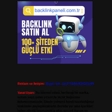
Reklam ve İletişim:
Skype: live:.cid.575569c608265c69
Yasal Uyarı:
Bu internet sitesi, herhangi bir marka,
kurum veya şahıs şirketi ile hiçbir bağlantısı
bulunmamaktadır. Sitede yalnızca kendi hazırladığımız
makaleler paylaşılmaktadır. Burada yer alan içerikler
haber niteliği taşımamakta olup, gerçek kurum ve