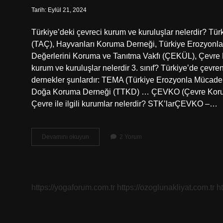
Tarih: Eylül 21, 2024
Türkiye’deki çevreci kurum ve kuruluşlar nelerdir? Tür
(TAÇ), Hayvanları Koruma Derneği, Türkiye Erozyonla
Değerlerini Koruma ve Tanıtma Vakfı (ÇEKÜL), Çevre 
kurum ve kuruluşlar nelerdir 3. sınıf? Türkiye’de çevren
dernekler şunlardır: TEMA (Türkiye Erozyonla Mücadel
Doğa Koruma Derneği (TTKD) … ÇEVKO (Çevre Koruma 
Çevre ile ilgili kurumlar nelerdir? STK’larÇEVKO –…
Ülkemizdeki
Devamını okuyun
2 Yorum
Çevreci
Kurum
Ve
Kuruluşlar
Nelerdir
https://yogaforum.com.tr
https://ozoglunakliyat.com.tr
h