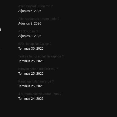
Aven boykot ürünü mü ?
Ağustos 5, 2026
Altın saklamak haram mıdır ?
Ağustos 3, 2026
i
A3 35-50 mi ?
Ağustos 3, 2026
620 Hesap Ne Çalışır ?
.
Temmuz 30, 2026
Trakea hangi epitel ile kaplıdır ?
Temmuz 25, 2026
Kimyon şekeri düşürür mü ?
Temmuz 25, 2026
Kağıt ağırlıkları nelerdir ?
Temmuz 25, 2026
4 numara saç ne kadar uzun ?
Temmuz 24, 2026