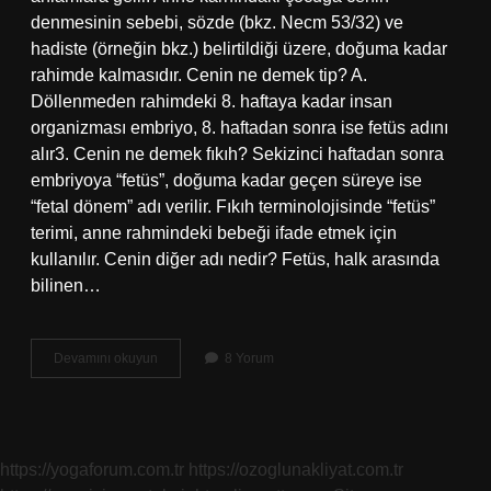
denmesinin sebebi, sözde (bkz. Necm 53/32) ve
hadiste (örneğin bkz.) belirtildiği üzere, doğuma kadar
rahimde kalmasıdır. Cenin ne demek tip? A.
Döllenmeden rahimdeki 8. haftaya kadar insan
organizması embriyo, 8. haftadan sonra ise fetüs adını
alır3. Cenin ne demek fıkıh? Sekizinci haftadan sonra
embriyoya “fetüs”, doğuma kadar geçen süreye ise
“fetal dönem” adı verilir. Fıkıh terminolojisinde “fetüs”
terimi, anne rahmindeki bebeği ifade etmek için
kullanılır. Cenin diğer adı nedir? Fetüs, halk arasında
bilinen…
Cenin
Devamını okuyun
8 Yorum
Nedir
Açıklaması
https://yogaforum.com.tr
https://ozoglunakliyat.com.tr