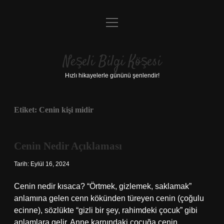
menüyü
Anasayfa
aç
Gizlilik Politikası
Neşeli Bilgi Köşesi
Yasal Uyarı
Hızlı hikayelerle gününü şenlendir!
Hakkımızda
Etiket:
Cenin kişi midir
Cenin Nedir Açıklaması
Tarih: Eylül 16, 2024
Cenin nedir kısaca? “Örtmek, gizlemek, saklamak”
anlamına gelen cenn kökünden türeyen cenin (çoğulu
ecinne), sözlükte “gizli bir şey, rahimdeki çocuk” gibi
anlamlara gelir. Anne karnındaki çocuğa cenin