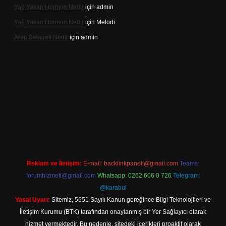
Yağ Yakan Hormon Nedir
için
admin
Yağ Yakan Hormon Nedir
için
Melodi
Arap Belagati Nedir
için
admin
bet yeni giriş adresi
Reklam ve İletişim:
E-mail:
backlinkpaneli@gmail.com
Teams:
forumhizmeti@gmail.com
Whatsapp: 0262 606 0 726
Telegram:
@karabul
Yasal Uyarı:
Sitemiz, 5651 Sayılı Kanun gereğince Bilgi Teknolojileri ve
İletişim Kurumu (BTK) tarafından onaylanmış bir Yer Sağlayıcı olarak
hizmet vermektedir. Bu nedenle, sitedeki içerikleri proaktif olarak