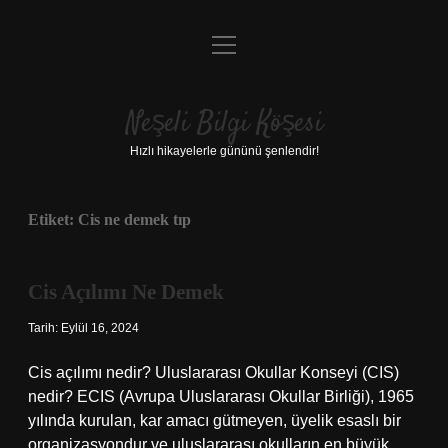
menüyü
Anasayfa
aç
Gizlilik Politikası
Neşeli Bilgi Köşesi
Yasal Uyarı
Hızlı hikayelerle gününü şenlendir!
Hakkımızda
Etiket:
Cis ne demek tıp
Cis Açılımı Ne Demek
Tarih: Eylül 16, 2024
Cis açılımı nedir? Uluslararası Okullar Konseyi (CIS)
nedir? ECIS (Avrupa Uluslararası Okullar Birliği), 1965
yılında kurulan, kar amacı gütmeyen, üyelik esaslı bir
organizasyondur ve uluslararası okulların en büyük