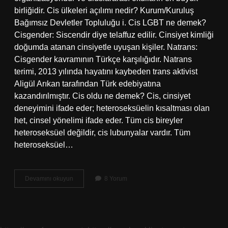
birliğidir. Cis ülkeleri açılımı nedir? Kurum/Kuruluş
Bağımsız Devletler Topluluğu i. Cis LGBT ne demek?
Cisgender: Siscendir diye telaffuz edilir. Cinsiyet kimliği
doğumda atanan cinsiyetle uyuşan kişiler. Natrans:
Cisgender kavramının Türkçe karşılığıdır. Natrans
terimi, 2013 yılında hayatını kaybeden trans aktivist
Aligül Arıkan tarafından Türk edebiyatına
kazandırılmıştır. Cis oldu ne demek? Cis, cinsiyet
deneyimini ifade eder; heteroseksüelin kısaltması olan
het, cinsel yönelimi ifade eder. Tüm cis bireyler
heteroseksüel değildir, cis lubunyalar vardır. Tüm
heteroseksüel…
Cis
Devamını okuyun
8 Yorum
Açılımı
Ne
Demek