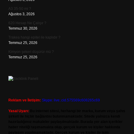
A3 35-50 mi ?
Ağustos 3, 2026
620 Hesap Ne Çalışır ?
Temmuz 30, 2026
Trakea hangi epitel ile kaplıdır ?
Temmuz 25, 2026
Kimyon şekeri düşürür mü ?
Temmuz 25, 2026
Reklam ve İletişim:
Skype: live:.cid.575569c608265c69
Yasal Uyarı:
Bu internet sitesi, herhangi bir marka, kurum veya şahıs
şirketi ile hiçbir bağlantısı bulunmamaktadır. Sitede yalnızca kendi
hazırladığımız makaleler paylaşılmaktadır. Burada yer alan içerikler
haber niteliği taşımamakta olup, gerçek kurum ve kişiler hakkında
paylaşım yapılmamaktadır. Gerçek kurum ve kişiler ile isim