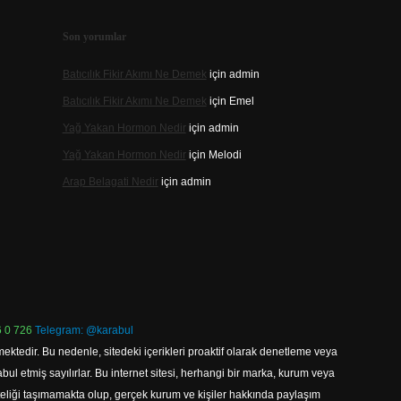
Son yorumlar
Batıcılık Fikir Akımı Ne Demek
için
admin
Batıcılık Fikir Akımı Ne Demek
için
Emel
Yağ Yakan Hormon Nedir
için
admin
Yağ Yakan Hormon Nedir
için
Melodi
Arap Belagati Nedir
için
admin
 0 726
Telegram: @karabul
ektedir. Bu nedenle, sitedeki içerikleri proaktif olarak denetleme veya
 etmiş sayılırlar. Bu internet sitesi, herhangi bir marka, kurum veya
niteliği taşımamakta olup, gerçek kurum ve kişiler hakkında paylaşım