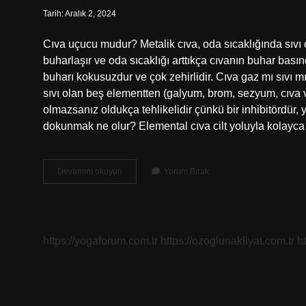
Tarih: Aralık 2, 2024
Cıva uçucu mudur? Metalik cıva, oda sıcaklığında sıvı 
buharlaşır ve oda sıcaklığı arttıkça cıvanın buhar basınc
buharı kokusuzdur ve çok zehirlidir. Cıva gaz mı sıvı m
sıvı olan beş elementten (galyum, brom, sezyum, cıva ve 
olmazsanız oldukça tehlikelidir çünkü bir inhibitördür, 
dokunmak ne olur? Elemental cıva cilt yoluyla kolayca
Cıva
Devamını okuyun
Yorum Bırak
Uçucu
Mu
https://yogaforum.com.tr
https://ozoglunakliyat.com.tr
h