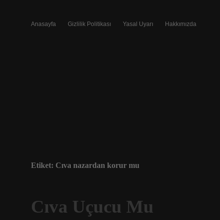
Anasayfa
Gizlilik Politikası
Yasal Uyarı
Hakkımızda
Etiket:
Cıva nazardan korur mu
Cıva Uçucu Mu