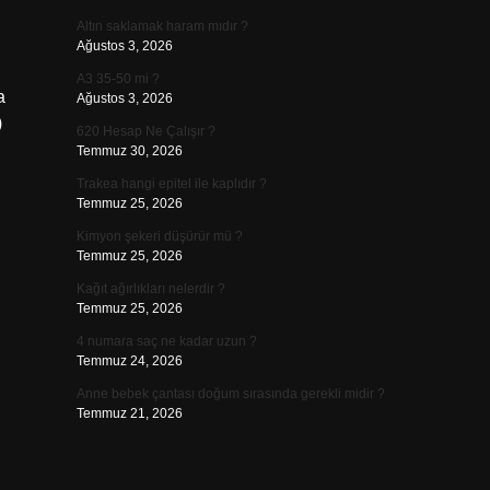
Altın saklamak haram mıdır ?
Ağustos 3, 2026
A3 35-50 mi ?
a
Ağustos 3, 2026
)
620 Hesap Ne Çalışır ?
Temmuz 30, 2026
Trakea hangi epitel ile kaplıdır ?
Temmuz 25, 2026
Kimyon şekeri düşürür mü ?
Temmuz 25, 2026
Kağıt ağırlıkları nelerdir ?
Temmuz 25, 2026
4 numara saç ne kadar uzun ?
Temmuz 24, 2026
Anne bebek çantası doğum sırasında gerekli midir ?
Temmuz 21, 2026