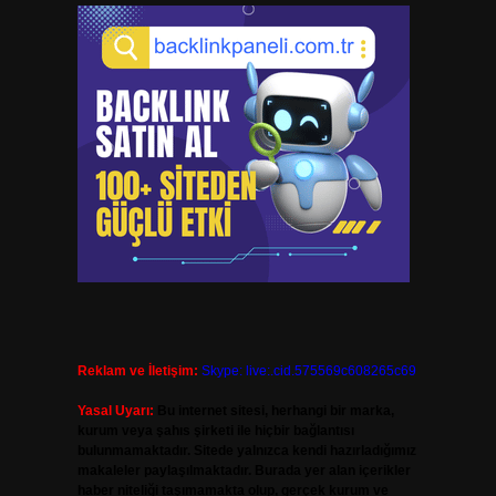
Reklam ve İletişim:
Skype: live:.cid.575569c608265c69
Yasal Uyarı:
Bu internet sitesi, herhangi bir marka,
kurum veya şahıs şirketi ile hiçbir bağlantısı
bulunmamaktadır. Sitede yalnızca kendi hazırladığımız
makaleler paylaşılmaktadır. Burada yer alan içerikler
haber niteliği taşımamakta olup, gerçek kurum ve