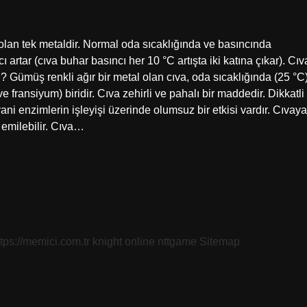
olan tek metaldir. Normal oda sıcaklığında ve basıncında
ı artar (cıva buhar basıncı her 10 °C artışta iki katına çıkar). Cıv
ı? Gümüş renkli ağır bir metal olan cıva, oda sıcaklığında (25 °C
fransiyum) biridir. Cıva zehirli ve pahalı bir maddedir. Dikkatli
yani enzimlerin işleyişi üzerinde olumsuz bir etkisi vardır. Cıvaya
 emilebilir. Cıva…
ttps://memici.com.tr
knight online
nttgame
Sitemap