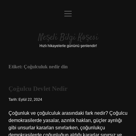
menüyü
Anasayfa
aç
Gizlilik Politikası
Neşeli Bilgi Köşesi
Yasal Uyarı
Hızlı hikayelerle gününü şenlendir!
Hakkımızda
Etiket:
Çoğulculuk nedir din
Çoğulcu Devlet Nedir
Tarih: Eylül 22, 2024
Çoğunluk ve çoğulculuk arasındaki fark nedir? Çoğulcu
demokrasilerde yasalar, azınlık hakları, güçler ayrılığı
gibi unsurlar kararları sınırlarken, çoğunlukçu
demokrasilerde çoğunluğun aldığı kararlar sınırsız ve