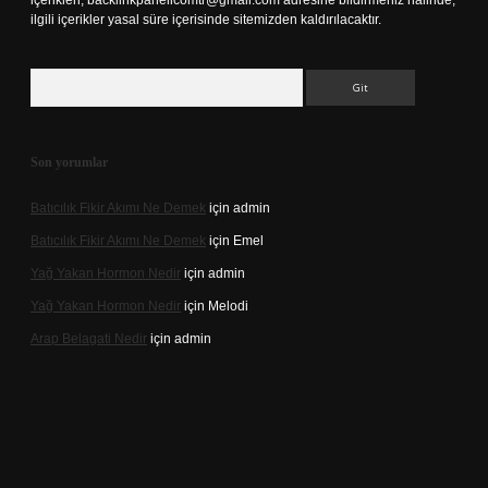
içerikleri,
backlinkpanelicomtr@gmail.com
adresine bildirmeniz halinde,
ilgili içerikler yasal süre içerisinde sitemizden kaldırılacaktır.
Arama
Son yorumlar
Batıcılık Fikir Akımı Ne Demek
için
admin
Batıcılık Fikir Akımı Ne Demek
için
Emel
Yağ Yakan Hormon Nedir
için
admin
Yağ Yakan Hormon Nedir
için
Melodi
Arap Belagati Nedir
için
admin