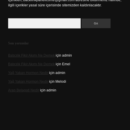
içerikleri,
backlinkpanelicomtr@gmail.com
adresine bildirmeniz halinde,
ilgili içerikler yasal süre içerisinde sitemizden kaldırılacaktır.
Arama
Son yorumlar
Batıcılık Fikir Akımı Ne Demek
için
admin
Batıcılık Fikir Akımı Ne Demek
için
Emel
Yağ Yakan Hormon Nedir
için
admin
Yağ Yakan Hormon Nedir
için
Melodi
Arap Belagati Nedir
için
admin