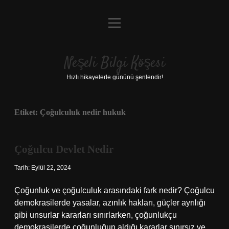
menüyü
Anasayfa
aç
Gizlilik Politikası
Neşeli Bilgi Köşesi
Yasal Uyarı
Hızlı hikayelerle gününü şenlendir!
Hakkımızda
Etiket:
Çoğulculuk nedir hukuk
Çoğulcu Devlet Nedir
Tarih: Eylül 22, 2024
Çoğunluk ve çoğulculuk arasındaki fark nedir? Çoğulcu
demokrasilerde yasalar, azınlık hakları, güçler ayrılığı
gibi unsurlar kararları sınırlarken, çoğunlukçu
demokrasilerde çoğunluğun aldığı kararlar sınırsız ve