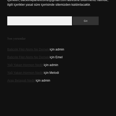
içerikleri,
backlinkpanelicomtr@gmail.com
adresine bildirmeniz halinde,
ilgili içerikler yasal süre içerisinde sitemizden kaldırılacaktır.
Arama
Son yorumlar
Batıcılık Fikir Akımı Ne Demek
için
admin
Batıcılık Fikir Akımı Ne Demek
için
Emel
Yağ Yakan Hormon Nedir
için
admin
Yağ Yakan Hormon Nedir
için
Melodi
Arap Belagati Nedir
için
admin