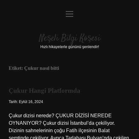
menüyü
Anasayfa
aç
Gizlilik Politikası
Neşeli Bilgi Köşesi
Yasal Uyarı
Hızlı hikayelerle gününü şenlendir!
Hakkımızda
Etiket:
Çukur nasıl bitti
Çukur Hangi Platformda
Tarih: Eylül 16, 2024
Çukur dizisi nerede? ÇUKUR DİZİSİ NEREDE
OYNANIYOR? Çukur dizisi İstanbul’da çekiliyor.
Dizinin sahnelerinin çoğu Fatih ilçesinin Balat
semtinde çekiliyor. Ayrıca Tarlabaşı Bulvarı’nda çekilen