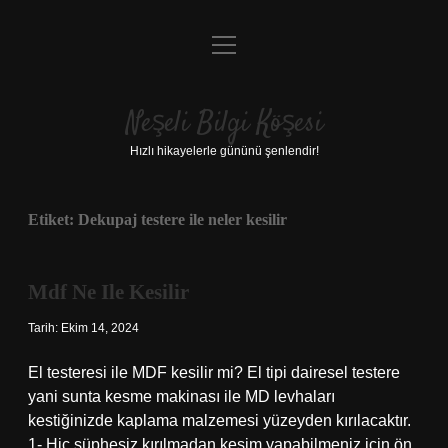
menüyü
Anasayfa
aç
Gizlilik Politikası
Neşeli Bilgi Köşesi
Yasal Uyarı
Hızlı hikayelerle gününü şenlendir!
Hakkımızda
Etiket:
Dekupaj testere ile neler kesilir
Mdf Ne Ile Kesilir
Tarih: Ekim 14, 2024
El testeresi ile MDF kesilir mi? El tipi dairesel testere
yani sunta kesme makinası ile MD levhaları
kestiğinizde kaplama malzemesi yüzeyden kırılacaktır.
1- Hiç şüphesiz kırılmadan kesim yapabilmeniz için ön