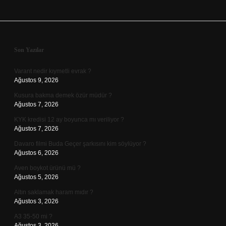
Sidebar
Son Yazılar
Varant nedir kıymetli evrak ?
Ağustos 9, 2026
Kusura bakma demek özür müdür ?
Ağustos 7, 2026
KYK kredisi 12 ay boyunca mı veriliyor ?
Ağustos 7, 2026
Davaro filmi Buda Geçer şarkısını kim söylüyor ?
Ağustos 6, 2026
Aven boykot ürünü mü ?
Ağustos 5, 2026
Altın saklamak haram mıdır ?
Ağustos 3, 2026
A3 35-50 mi ?
Ağustos 3, 2026