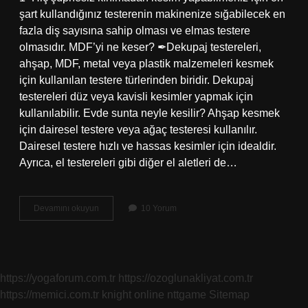
şart kullandığınız testerenin makinenize sığabilecek en
fazla diş sayısına sahip olması ve elmas testere
olmasıdır. MDF’yi ne keser? ✒Dekupaj testereleri,
ahşap, MDF, metal veya plastik malzemeleri kesmek
için kullanılan testere türlerinden biridir. Dekupaj
testereleri düz veya kavisli kesimler yapmak için
kullanılabilir. Evde sunta neyle kesilir? Ahşap kesmek
için dairesel testere veya ağaç testeresi kullanılır.
Dairesel testere hızlı ve hassas kesimler için idealdir.
Ayrıca, el testereleri gibi diğer el aletleri de…
Mdf
Devamını okuyun
10 Yorum
Ne
Ile
Kesilir
https://yogaforum.com.tr
https://ozoglunakliyat.com.tr
https://memici.com.tr
knight online
nttgame
Sitemap