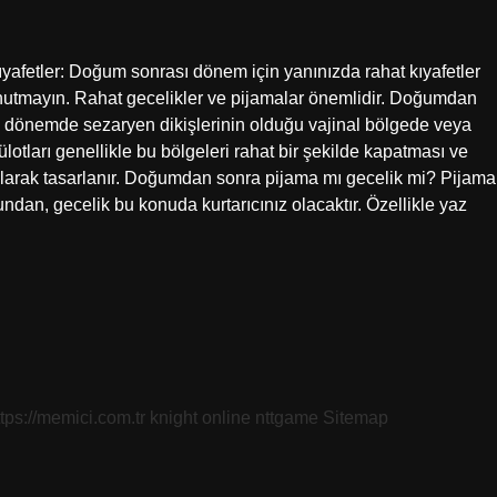
yafetler: Doğum sonrası dönem için yanınızda rahat kıyafetler
ı unutmayın. Rahat gecelikler ve pijamalar önemlidir. Doğumdan
sı dönemde sezaryen dikişlerinin olduğu vajinal bölgede veya
lotları genellikle bu bölgeleri rahat bir şekilde kapatması ve
olarak tasarlanır. Doğumdan sonra pijama mı gecelik mi? Pijama
dan, gecelik bu konuda kurtarıcınız olacaktır. Özellikle yaz
ttps://memici.com.tr
knight online
nttgame
Sitemap