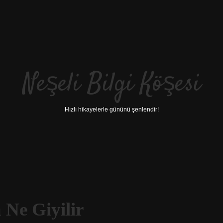
Neşeli Bilgi Köşesi
Hızlı hikayelerle gününü şenlendir!
Ne Giyilir