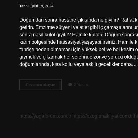
Tarih: Eylül 19, 2024
Doğumdan sonra hastane çıkışında ne giyilir? Rahat kı
getirin. Emzirme sütyeni ve atlet gibi iç çamaşırların
sonra nasıl külot giyilir? Hamile külotu: Doğum sonra
karın bölgesinde hassasiyet yaşayabilirsiniz. Hamile kü
tahrişe neden olmaması için yüksek bel ve bol kesim 
giymek ve çıkarmak her seferinde zor ve yorucu olduğun
doğumlarında, kısa kollu veya askılı gecelikler daha…
Doğum
Devamını okuyun
2 Yorum
Yaptıktan
Sonra
Ne
Giyilir
https://yogaforum.com.tr
https://ozoglunakliyat.com.tr
h