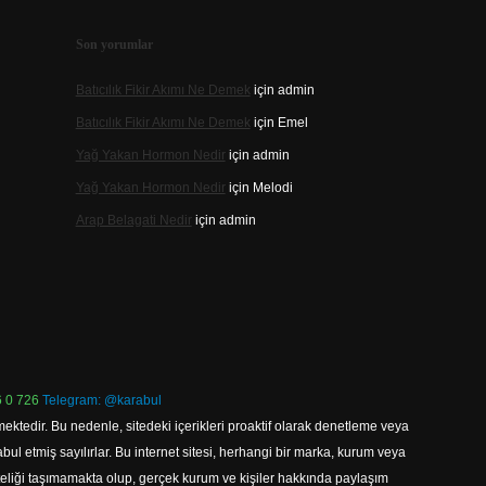
Son yorumlar
Batıcılık Fikir Akımı Ne Demek
için
admin
Batıcılık Fikir Akımı Ne Demek
için
Emel
Yağ Yakan Hormon Nedir
için
admin
Yağ Yakan Hormon Nedir
için
Melodi
Arap Belagati Nedir
için
admin
 0 726
Telegram: @karabul
ektedir. Bu nedenle, sitedeki içerikleri proaktif olarak denetleme veya
 etmiş sayılırlar. Bu internet sitesi, herhangi bir marka, kurum veya
niteliği taşımamakta olup, gerçek kurum ve kişiler hakkında paylaşım