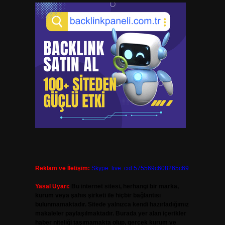
Reklam ve İletişim:
Skype: live:.cid.575569c608265c69
Yasal Uyarı:
Bu internet sitesi, herhangi bir marka,
kurum veya şahıs şirketi ile hiçbir bağlantısı
bulunmamaktadır. Sitede yalnızca kendi hazırladığımız
makaleler paylaşılmaktadır. Burada yer alan içerikler
haber niteliği taşımamakta olup, gerçek kurum ve