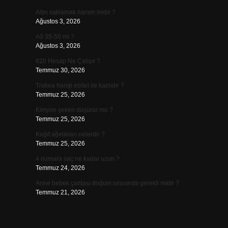
Altın saklamak haram mıdır ?
Ağustos 3, 2026
A3 35-50 mi ?
Ağustos 3, 2026
620 Hesap Ne Çalışır ?
Temmuz 30, 2026
Trakea hangi epitel ile kaplıdır ?
Temmuz 25, 2026
Kimyon şekeri düşürür mü ?
Temmuz 25, 2026
Kağıt ağırlıkları nelerdir ?
Temmuz 25, 2026
4 numara saç ne kadar uzun ?
Temmuz 24, 2026
Anne bebek çantası doğum sırasında gerekli midir ?
Temmuz 21, 2026