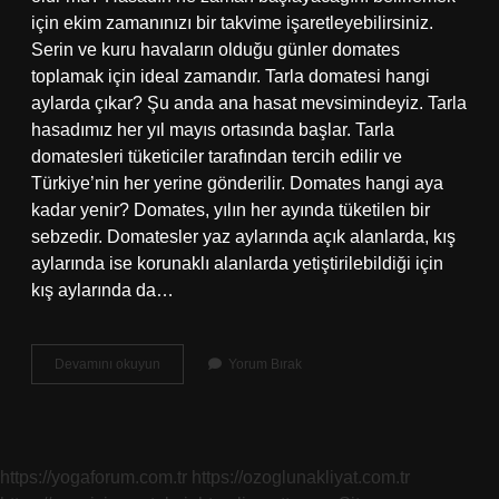
için ekim zamanınızı bir takvime işaretleyebilirsiniz.
Serin ve kuru havaların olduğu günler domates
toplamak için ideal zamandır. Tarla domatesi hangi
aylarda çıkar? Şu anda ana hasat mevsimindeyiz. Tarla
hasadımız her yıl mayıs ortasında başlar. Tarla
domatesleri tüketiciler tarafından tercih edilir ve
Türkiye’nin her yerine gönderilir. Domates hangi aya
kadar yenir? Domates, yılın her ayında tüketilen bir
sebzedir. Domatesler yaz aylarında açık alanlarda, kış
aylarında ise korunaklı alanlarda yetiştirilebildiği için
kış aylarında da…
Domates
Devamını okuyun
Yorum Bırak
Sezonu
Ne
Zaman
Başlıyor
https://yogaforum.com.tr
https://ozoglunakliyat.com.tr