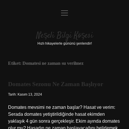
menüyü
Anasayfa
aç
Gizlilik Politikası
Neşeli Bilgi Köşesi
Yasal Uyarı
Hızlı hikayelerle gününü şenlendir!
Hakkımızda
Etiket:
Domatesi ne zaman su verilmez
Domates Sezonu Ne Zaman Başlıyor
Tarih: Kasım 13, 2024
Domates mevsimi ne zaman başlar? Hasat ve verim:
Serada domates yetiştirildiğinde hasat ekimden
yaklaşık 4 gün sonra gerçekleşir. Ekim ayında domates
olur mu? Hasadın ne zaman başlayacağını belirlemek