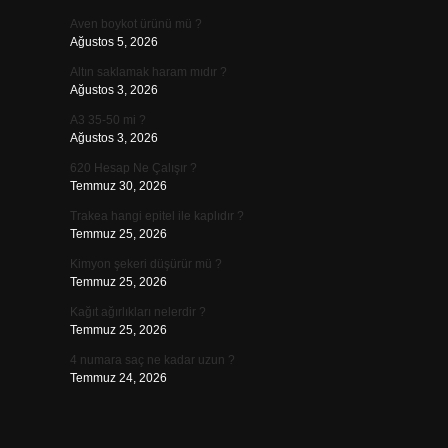
Aven boykot ürünü mü ?
Ağustos 5, 2026
Altın saklamak haram mıdır ?
Ağustos 3, 2026
A3 35-50 mi ?
Ağustos 3, 2026
620 Hesap Ne Çalışır ?
Temmuz 30, 2026
Trakea hangi epitel ile kaplıdır ?
Temmuz 25, 2026
Kimyon şekeri düşürür mü ?
Temmuz 25, 2026
Kağıt ağırlıkları nelerdir ?
Temmuz 25, 2026
4 numara saç ne kadar uzun ?
Temmuz 24, 2026