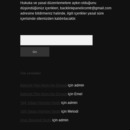
Hukuka ve yasal düzenlemelere aykırı olduğunu
düşündüğünüz içerikleri,
backlinkpanelicomtr@gmail.com
adresine bildirmeniz halinde, ilgili içerikler yasal süre
içerisinde sitemizden kaldırılacaktır.
Arama
Son yorumlar
Batıcılık Fikir Akımı Ne Demek
için
admin
Batıcılık Fikir Akımı Ne Demek
için
Emel
Yağ Yakan Hormon Nedir
için
admin
Yağ Yakan Hormon Nedir
için
Melodi
Arap Belagati Nedir
için
admin