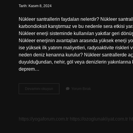
Tarih: Kasım 8, 2024
Nükleer santrallerin faydaları nelerdir? Nükleer santral
karbondioksit karıştırmaz ve bu nedenle sera etkisi yar
Nükleer enerji sisteminde kullanılan yakıtlar geri dönüş
Nükleer enerjinin avantajları arasında yüksek enerji y
ise yüksek ilk yatırım maliyetleri, radyoaktivite riskleri 
neden deniz kenarına kurulur? Nükleer santrallerde açı
duyulduğundan, nehir, göl veya denizlerin yakınlarına k
deprem…
Nükleer
Devamını okuyun
Yorum Bırak
Santral
Ne
Faydası
Var
https://yogaforum.com.tr
https://ozoglunakliyat.com.tr
h