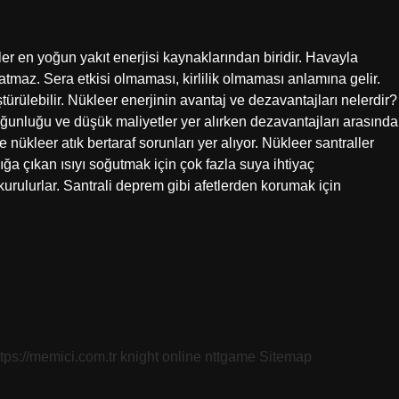
ler en yoğun yakıt enerjisi kaynaklarından biridir. Havayla
atmaz. Sera etkisi olmaması, kirlilik olmaması anlamına gelir.
türülebilir. Nükleer enerjinin avantaj ve dezavantajları nelerdir?
oğunluğu ve düşük maliyetler yer alırken dezavantajları arasında
ve nükleer atık bertaraf sorunları yer alıyor. Nükleer santraller
ğa çıkan ısıyı soğutmak için çok fazla suya ihtiyaç
urulurlar. Santrali deprem gibi afetlerden korumak için
ttps://memici.com.tr
knight online
nttgame
Sitemap