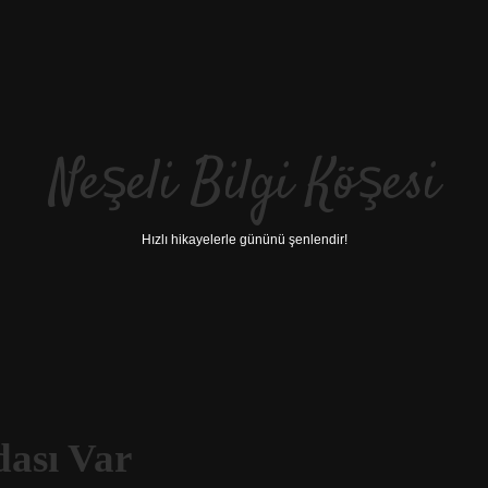
Neşeli Bilgi Köşesi
Hızlı hikayelerle gününü şenlendir!
dası Var