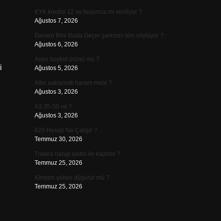
KYK kredisi 12 ay boyunca mı veriliyor ?
Ağustos 7, 2026
Davaro filmi Buda Geçer şarkısını kim söylüyor ?
Ağustos 6, 2026
Aven boykot ürünü mü ?
i
Ağustos 5, 2026
Altın saklamak haram mıdır ?
Ağustos 3, 2026
A3 35-50 mi ?
Ağustos 3, 2026
620 Hesap Ne Çalışır ?
Temmuz 30, 2026
Trakea hangi epitel ile kaplıdır ?
Temmuz 25, 2026
Kimyon şekeri düşürür mü ?
Temmuz 25, 2026