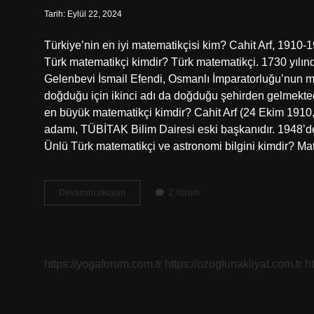
Tarih: Eylül 22, 2024
Türkiye’nin en iyi matematikçisi kim? Cahit Arf, 1910-1
Türk matematikçi kimdir? Türk matematikçi. 1730 yı
Gelenbevi İsmail Efendi, Osmanlı İmparatorluğu’nun mat
doğduğu için ikinci adı da doğduğu şehirden gelmektedir
en büyük matematikçi kimdir? Cahit Arf (24 Ekim 1910, 
adamı, TÜBİTAK Bilim Dairesi eski başkanıdır. 1948’
Ünlü Türk matematikçi ve astronomi bilgini kimdir? Ma
Ünlü
Devamını okuyun
2 Yorum
Türk
Matematikçiler
Kimler
https://yogaforum.com.tr
https://ozoglunakliyat.com.tr
h