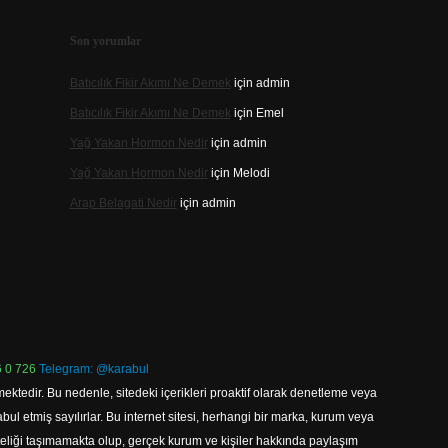
Son yorumlar
Batıcılık Fikir Akımı Ne Demek
için
admin
Batıcılık Fikir Akımı Ne Demek
için
Emel
Yağ Yakan Hormon Nedir
için
admin
Yağ Yakan Hormon Nedir
için
Melodi
Arap Belagati Nedir
için
admin
 0 726
Telegram: @karabul
ektedir. Bu nedenle, sitedeki içerikleri proaktif olarak denetleme veya
 etmiş sayılırlar. Bu internet sitesi, herhangi bir marka, kurum veya
niteliği taşımamakta olup, gerçek kurum ve kişiler hakkında paylaşım