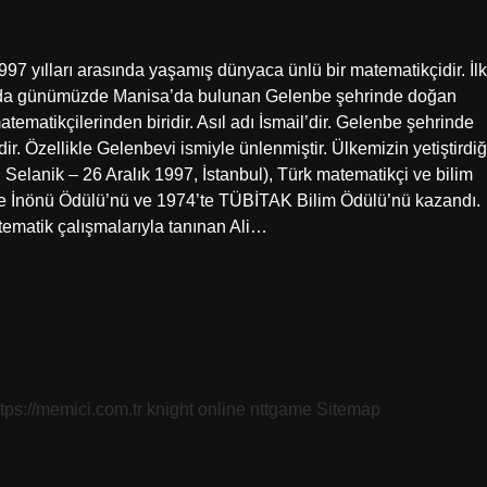
997 yılları arasında yaşamış dünyaca ünlü bir matematikçidir. İlk
lında günümüzde Manisa’da bulunan Gelenbe şehrinde doğan
ematikçilerinden biridir. Asıl adı İsmail’dir. Gelenbe şehrinde
. Özellikle Gelenbevi ismiyle ünlenmiştir. Ülkemizin yetiştirdiğ
Selanik – 26 Aralık 1997, İstanbul), Türk matematikçi ve bilim
de İnönü Ödülü’nü ve 1974’te TÜBİTAK Bilim Ödülü’nü kazandı.
tematik çalışmalarıyla tanınan Ali…
ttps://memici.com.tr
knight online
nttgame
Sitemap