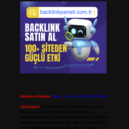
Reklam ve İletişim:
Skype: live:.cid.575569c608265c69
Yasal Uyarı:
Bu internet sitesi, herhangi bir marka,
kurum veya şahıs şirketi ile hiçbir bağlantısı
bulunmamaktadır. Sitede yalnızca kendi hazırladığımız
makaleler paylaşılmaktadır. Burada yer alan içerikler
haber niteliği taşımamakta olup, gerçek kurum ve