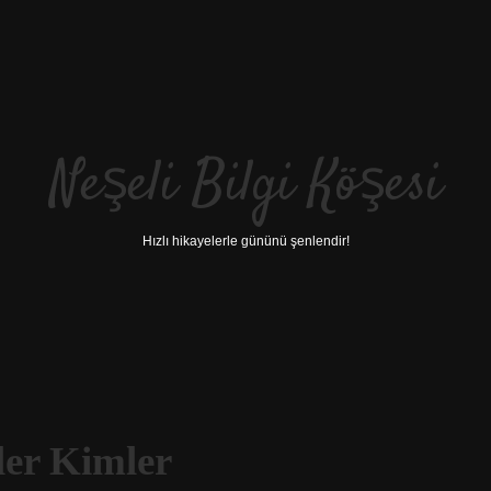
Neşeli Bilgi Köşesi
Hızlı hikayelerle gününü şenlendir!
er Kimler