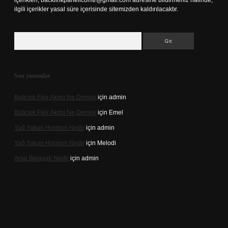
içerikleri,
backlinkpanelicomtr@gmail.com
adresine bildirmeniz halinde,
ilgili içerikler yasal süre içerisinde sitemizden kaldırılacaktır.
Arama
Son yorumlar
Batıcılık Fikir Akımı Ne Demek
için
admin
Batıcılık Fikir Akımı Ne Demek
için
Emel
Yağ Yakan Hormon Nedir
için
admin
Yağ Yakan Hormon Nedir
için
Melodi
Arap Belagati Nedir
için
admin