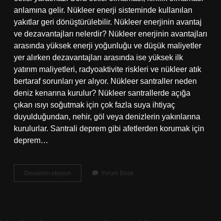
anlamına gelir. Nükleer enerji sisteminde kullanılan
yakıtlar geri dönüştürülebilir. Nükleer enerjinin avantaj
ve dezavantajları nelerdir? Nükleer enerjinin avantajları
arasında yüksek enerji yoğunluğu ve düşük maliyetler
yer alırken dezavantajları arasında ise yüksek ilk
yatırım maliyetleri, radyoaktivite riskleri ve nükleer atık
bertaraf sorunları yer alıyor. Nükleer santraller neden
deniz kenarına kurulur? Nükleer santrallerde açığa
çıkan ısıyı soğutmak için çok fazla suya ihtiyaç
duyulduğundan, nehir, göl veya denizlerin yakınlarına
kurulurlar. Santrali deprem gibi afetlerden korumak için
deprem…
Nükleer
Devamını okuyun
Yorum Bırak
Santral
Ne
Faydası
Var