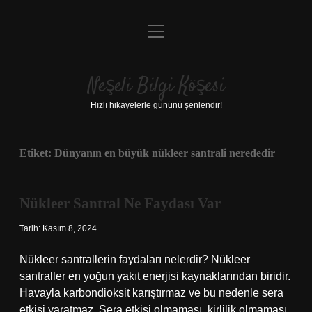
menüyü
Anasayfa
aç
Gizlilik Politikası
Neşeli Bilgi Köşesi
Yasal Uyarı
Hızlı hikayelerle gününü şenlendir!
Hakkımızda
Etiket:
Dünyanın en büyük nükleer santrali nerededir
Nükleer Santral Ne Faydası Var
Tarih: Kasım 8, 2024
Nükleer santrallerin faydaları nelerdir? Nükleer
santraller en yoğun yakıt enerjisi kaynaklarından biridir.
Havayla karbondioksit karıştırmaz ve bu nedenle sera
etkisi yaratmaz. Sera etkisi olmaması, kirlilik olmaması