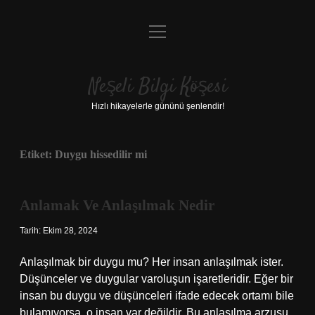
menüyü
Anasayfa
aç
Gizlilik Politikası
Neşeli Bilgi Köşesi
Yasal Uyarı
Hızlı hikayelerle gününü şenlendir!
Hakkımızda
Etiket:
Duygu hissedilir mi
Anlamak Ve Anlaşılmak Nedir
Tarih: Ekim 28, 2024
Anlaşılmak bir duygu mu? Her insan anlaşılmak ister.
Düşünceler ve duygular varoluşun işaretleridir. Eğer bir
insan bu duygu ve düşünceleri ifade edecek ortamı bile
bulamıyorsa, o insan var değildir. Bu anlaşılma arzusu,