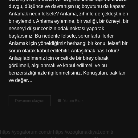
duygu, düşünce ve davranışın üç boyutunu da kapsar.
Anlamak nedir felsefe? Anlama, zihinle gerçekleştirilen
bir eylemdir. Anlama eylemine, bir varlığı, bir özneyi, bir
nesneyi düşüncenizin odak noktası yaparak
başlarsınız. Bu nedenle felsefe, sorunlarla ilerler.
Anlamak için yöneldiğimiz herhangi bir konu, felsefi bir
sorun olarak kabul edilebilir. Anlaşılmak nasıl olur?
Anlaşılabilmeniz için öncelikle bir birey olarak
görülmeli, algılanmalı ve kabul edilmeli ve bu
benzersizliğinizle ilgilenmelisiniz. Konuşulan, bakılan
ve değer…
Anlamak
Devamını okuyun
Yorum Bırak
Ve
Anlaşılmak
Nedir
https://yogaforum.com.tr
https://ozoglunakliyat.com.tr