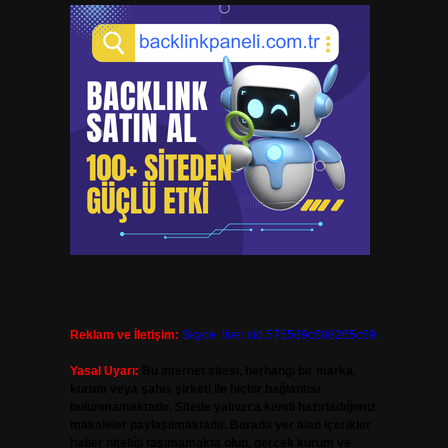
Reklam ve İletişim:
Skype: live:.cid.575569c608265c69
Yasal Uyarı:
Bu internet sitesi, herhangi bir marka,
kurum veya şahıs şirketi ile hiçbir bağlantısı
bulunmamaktadır. Sitede yalnızca kendi hazırladığımız
makaleler paylaşılmaktadır. Burada yer alan içerikler
haber niteliği taşımamakta olup, gerçek kurum ve