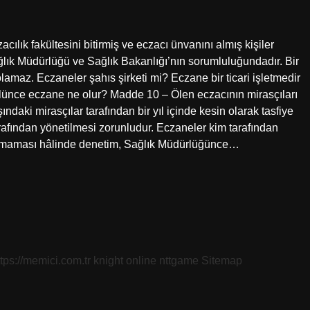
cılık fakültesini bitirmiş ve eczacı ünvanını almış kişiler
ağlık Müdürlüğü ve Sağlık Bakanlığı’nın sorumluluğundadır. Bir
olamaz. Eczaneler şahıs şirketi mi? Eczane bir ticari işletmedir
ı ölünce eczane ne olur? Madde 10 – Ölen eczacının mirasçıları
daki mirasçılar tarafından bir yıl içinde kesin olarak tasfiye
arafından yönetilmesi zorunludur. Eczaneler kim tarafından
unmaması hâlinde denetim, Sağlık Müdürlüğünce…
ttps://memici.com.tr
knight online
nttgame
Sitemap