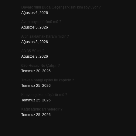
Davaro filmi Buda Geçer şarkısını kim söylüyor ?
Ağustos 6, 2026
Aven boykot ürünü mü ?
Ağustos 5, 2026
Altın saklamak haram mıdır ?
Ağustos 3, 2026
A3 35-50 mi ?
Ağustos 3, 2026
620 Hesap Ne Çalışır ?
Temmuz 30, 2026
Trakea hangi epitel ile kaplıdır ?
Temmuz 25, 2026
Kimyon şekeri düşürür mü ?
Temmuz 25, 2026
Kağıt ağırlıkları nelerdir ?
Temmuz 25, 2026