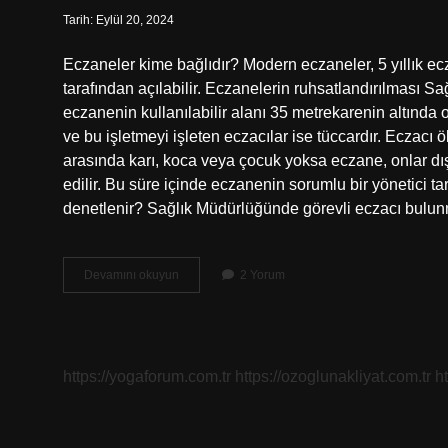
Tarih: Eylül 20, 2024
Eczaneler kime bağlıdır? Modern eczaneler, 5 yıllık ecza
tarafından açılabilir. Eczanelerin ruhsatlandırılması S
eczanenin kullanılabilir alanı 35 metrekarenin altında 
ve bu işletmeyi işleten eczacılar ise tüccardır. Eczac
arasında karı, koca veya çocuk yoksa eczane, onlar dışın
edilir. Bu süre içinde eczanenin sorumlu bir yönetici t
denetlenir? Sağlık Müdürlüğünde görevli eczacı bul
Eczaneler
Devamını okuyun
2 Yorum
Kime
Ait
https://yogaforum.com.tr
https://ozoglunakliyat.com.tr
h