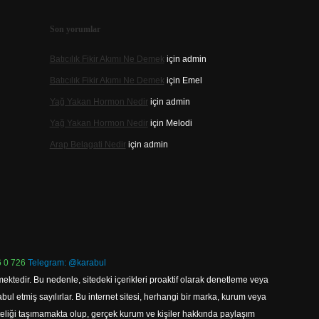
Son yorumlar
Batıcılık Fikir Akımı Ne Demek
için
admin
Batıcılık Fikir Akımı Ne Demek
için
Emel
Yağ Yakan Hormon Nedir
için
admin
Yağ Yakan Hormon Nedir
için
Melodi
Arap Belagati Nedir
için
admin
 0 726
Telegram: @karabul
ektedir. Bu nedenle, sitedeki içerikleri proaktif olarak denetleme veya
 etmiş sayılırlar. Bu internet sitesi, herhangi bir marka, kurum veya
niteliği taşımamakta olup, gerçek kurum ve kişiler hakkında paylaşım