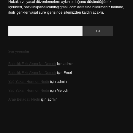
Hukuka ve yasal düzenlemelere aykırı olduğunu düşündüğünüz
içerikleri,
backlinkpanelicomtr@gmail.com
adresine bildirmeniz halinde,
ilgili içerikler yasal süre içerisinde sitemizden kaldırılacaktır.
Arama
Son yorumlar
Batıcılık Fikir Akımı Ne Demek
için
admin
Batıcılık Fikir Akımı Ne Demek
için
Emel
Yağ Yakan Hormon Nedir
için
admin
Yağ Yakan Hormon Nedir
için
Melodi
Arap Belagati Nedir
için
admin