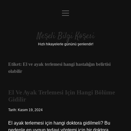
menüyü
Anasayfa
aç
Gizlilik Politikası
Neşeli Bilgi Köşesi
Yasal Uyarı
Hızlı hikayelerle gününü şenlendir!
Hakkımızda
Etiket:
El ve ayak terlemesi hangi hastalığın belirtisi
olabilir
El Ve Ayak Terlemesi Için Hangi Bölüme
Gidilir
Tarih: Kasım 19, 2024
El ayak terlemesi için hangi doktora gidilmeli? Bu
nedenle en uygun tedavi yöntemi için bir doktora