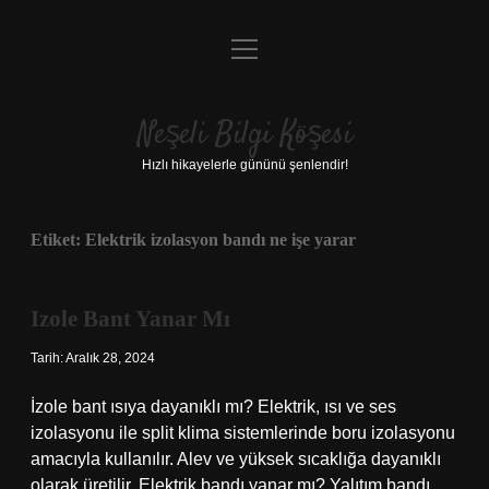
menüyü
Anasayfa
aç
Gizlilik Politikası
Neşeli Bilgi Köşesi
Yasal Uyarı
Hızlı hikayelerle gününü şenlendir!
Hakkımızda
Etiket:
Elektrik izolasyon bandı ne işe yarar
Izole Bant Yanar Mı
Tarih: Aralık 28, 2024
İzole bant ısıya dayanıklı mı? Elektrik, ısı ve ses
izolasyonu ile split klima sistemlerinde boru izolasyonu
amacıyla kullanılır. Alev ve yüksek sıcaklığa dayanıklı
olarak üretilir. Elektrik bandı yanar mı? Yalıtım bandı