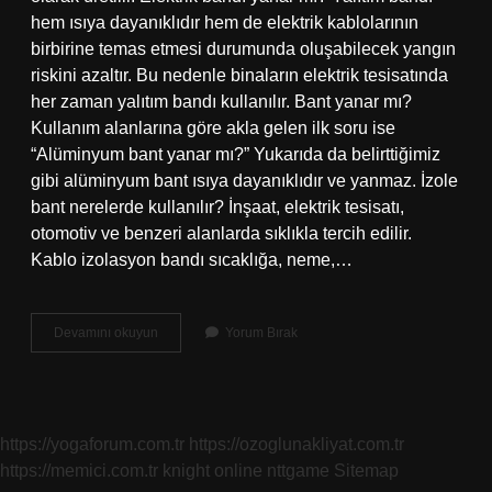
hem ısıya dayanıklıdır hem de elektrik kablolarının
birbirine temas etmesi durumunda oluşabilecek yangın
riskini azaltır. Bu nedenle binaların elektrik tesisatında
her zaman yalıtım bandı kullanılır. Bant yanar mı?
Kullanım alanlarına göre akla gelen ilk soru ise
“Alüminyum bant yanar mı?” Yukarıda da belirttiğimiz
gibi alüminyum bant ısıya dayanıklıdır ve yanmaz. İzole
bant nerelerde kullanılır? İnşaat, elektrik tesisatı,
otomotiv ve benzeri alanlarda sıklıkla tercih edilir.
Kablo izolasyon bandı sıcaklığa, neme,…
Izole
Devamını okuyun
Yorum Bırak
Bant
Yanar
Mı
https://yogaforum.com.tr
https://ozoglunakliyat.com.tr
https://memici.com.tr
knight online
nttgame
Sitemap