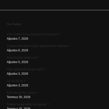
Sidebar
Son Yazılar
KYK kredisi 12 ay boyunca mı veriliyor ?
Ağustos 7, 2026
Davaro filmi Buda Geçer şarkısını kim söylüyor ?
Ağustos 6, 2026
Aven boykot ürünü mü ?
Ağustos 5, 2026
Altın saklamak haram mıdır ?
Ağustos 3, 2026
A3 35-50 mi ?
Ağustos 3, 2026
620 Hesap Ne Çalışır ?
Temmuz 30, 2026
Trakea hangi epitel ile kaplıdır ?
Temmuz 25, 2026