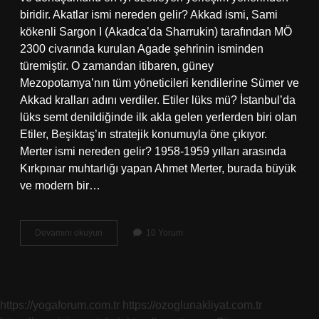
biridir. Akatlar ismi nereden gelir? Akkad ismi, Sami
kökenli Sargon I (Akadca’da Sharrukin) tarafından MÖ
2300 civarında kurulan Agade şehrinin isminden
türemiştir. O zamandan itibaren, güney
Mezopotamya’nın tüm yöneticileri kendilerine Sümer ve
Akkad kralları adını verdiler. Etiler lüks mü? İstanbul’da
lüks semt denildiğinde ilk akla gelen yerlerden biri olan
Etiler, Beşiktaş’ın stratejik konumuyla öne çıkıyor.
Merter ismi nereden gelir? 1958-1959 yılları arasında
Kırkpınar muhtarlığı yapan Ahmet Merter, burada büyük
ve modern bir…
Etiler
Devamını okuyun
10 Yorum
Adı
Nereden
Gelmiştir
https://yogaforum.com.tr
https://ozoglunakliyat.com.tr