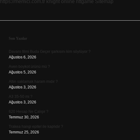
https://memici.com.tr
knight online
nttgame
Sitemap
Sidebar
Son Yazılar
Davaro filmi Buda Geçer şarkısını kim söylüyor ?
Ağustos 6, 2026
Aven boykot ürünü mü ?
Ağustos 5, 2026
Altın saklamak haram mıdır ?
Ağustos 3, 2026
A3 35-50 mi ?
Ağustos 3, 2026
620 Hesap Ne Çalışır ?
Temmuz 30, 2026
Trakea hangi epitel ile kaplıdır ?
Temmuz 25, 2026