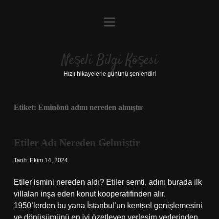
menüyü
Anasayfa
aç
Gizlilik Politikası
Neşeli Bilgi Köşesi
Yasal Uyarı
Hızlı hikayelerle gününü şenlendir!
Hakkımızda
Etiket:
Eminönü adını nereden almıştır
Etiler Adı Nereden Gelmiştir
Tarih: Ekim 14, 2024
Etiler ismini nereden aldı? Etiler semti, adını burada ilk
villaları inşa eden konut kooperatifinden alır.
1950’lerden bu yana İstanbul’un kentsel genişlemesini
ve dönüşümünü en iyi özetleyen yerleşim yerlerinden