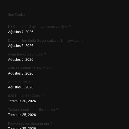
Sidebar
Son Yazılar
KYK kredisi 12 ay boyunca mı veriliyor ?
Ağustos 7, 2026
Davaro filmi Buda Geçer şarkısını kim söylüyor ?
Ağustos 6, 2026
Aven boykot ürünü mü ?
Ağustos 5, 2026
Altın saklamak haram mıdır ?
Ağustos 3, 2026
A3 35-50 mi ?
Ağustos 3, 2026
620 Hesap Ne Çalışır ?
Temmuz 30, 2026
Trakea hangi epitel ile kaplıdır ?
Temmuz 25, 2026
Kimyon şekeri düşürür mü ?
Temmuz 25, 2026