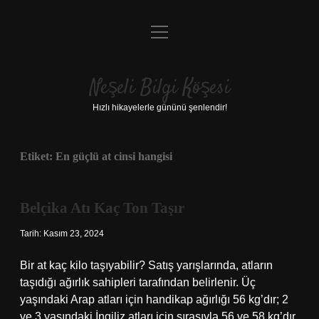
menüyü
Anasayfa
aç
Gizlilik Politikası
Neşeli Bilgi Köşesi
Yasal Uyarı
Hızlı hikayelerle gününü şenlendir!
Hakkımızda
Etiket:
En güçlü at cinsi hangisi
Belçika Atı Kaç Ton Taşır
Tarih: Kasım 23, 2024
Bir at kaç kilo taşıyabilir? Satış yarışlarında, atların
taşıdığı ağırlık sahipleri tarafından belirlenir. Üç
yaşındaki Arap atları için handikap ağırlığı 56 kg’dır; 2
ve 3 yaşındaki İngiliz atları için sırasıyla 56 ve 58 kg’dır.