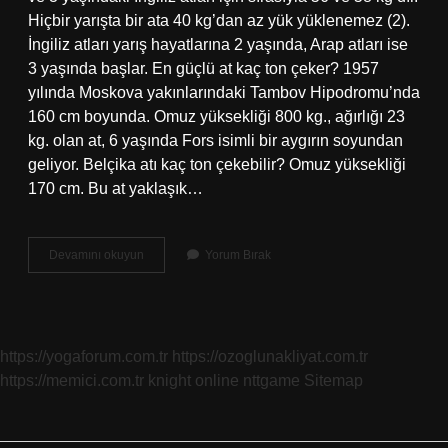
Hiçbir yarışta bir ata 40 kg’dan az yük yüklenemez (2).
İngiliz atları yarış hayatlarına 2 yaşında, Arap atları ise
3 yaşında başlar. En güçlü at kaç ton çeker? 1957
yılında Moskova yakınlarındaki Tambov Hipodromu’nda
160 cm boyunda. Omuz yüksekliği 800 kg., ağırlığı 23
kg. olan at, 6 yaşında Fors isimli bir aygırın soyundan
geliyor. Belçika atı kaç ton çekebilir? Omuz yüksekliği
170 cm. Bu at yaklaşık…
Belçika
Devamını okuyun
Yorum Bırak
Atı
Kaç
Ton
Taşır
https://yogaforum.com.tr
https://ozoglunakliyat.com.tr
https://memici.com.tr
knight online
nttgame
Sitemap