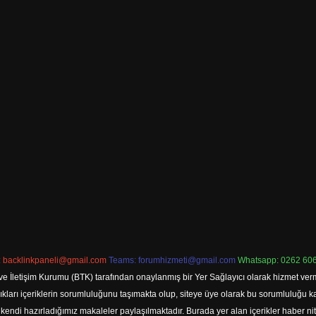
:
backlinkpaneli@gmail.com
Teams:
forumhizmeti@gmail.com
Whatsapp: 0262 606
ve İletişim Kurumu (BTK) tarafından onaylanmış bir Yer Sağlayıcı olarak hizmet verm
rı içeriklerin sorumluluğunu taşımakta olup, siteye üye olarak bu sorumluluğu kabul
a kendi hazırladığımız makaleler paylaşılmaktadır. Burada yer alan içerikler haber 