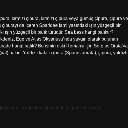
ura, kırmızı çipura, kırmızı çipura veya gümüş çipura, çipura ve
ş çipurayı da içeren Sparidae familyasındaki ışın yüzgeçli bir
i ışın yüzgeçli bir balık türüdür. Sea bass hangi balıktır?
niz, Ege ve Atlas Okyanusu’nda yaygın olarak bulunan
. Dorade hangi balık? Bu ismin eski Romalısı için Sergius Orata’ya
at) bakın. Yaldızlı kafalı çipura (Sparus aurata), çipura, yaldızlı
ttps://memici.com.tr
knight online
nttgame
Sitemap