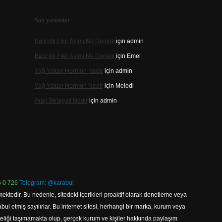
Son yorumlar
Batıcılık Fikir Akımı Ne Demek
için
admin
Batıcılık Fikir Akımı Ne Demek
için
Emel
Yağ Yakan Hormon Nedir
için
admin
Yağ Yakan Hormon Nedir
için
Melodi
Arap Belagati Nedir
için
admin
 0 726
Telegram: @karabul
ektedir. Bu nedenle, sitedeki içerikleri proaktif olarak denetleme veya
 etmiş sayılırlar. Bu internet sitesi, herhangi bir marka, kurum veya
niteliği taşımamakta olup, gerçek kurum ve kişiler hakkında paylaşım