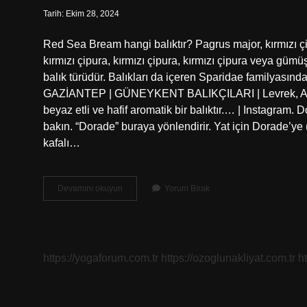
Tarih: Ekim 28, 2024
Red Sea Bream hangi balıktır? Pagrus major, kırmızı çip
kırmızı çipura, kırmızı çipura, kırmızı çipura veya gümü
balık türüdür. Balıkları da içeren Sparidae familyasındak
GAZİANTEP | GÜNEYKENT BALIKÇILARI | Levrek, Akde
beyaz etli ve hafif aromatik bir balıktır.… | Instagram
bakın. “Dorade” buraya yönlendirir. Yat için Dorade’ye (y
kafalı…
Bream
Devamını okuyun
Yorum Bırak
Hangi
Balık
https://yogaforum.com.tr
https://ozoglunakliyat.com.tr
h