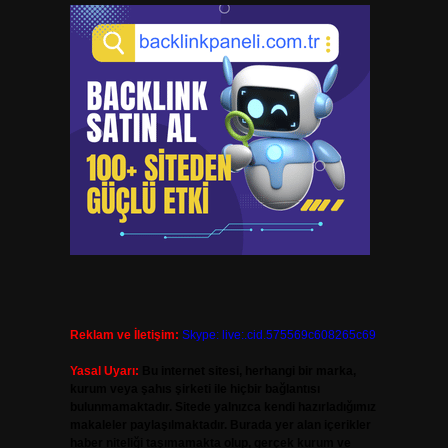
Reklam ve İletişim:
Skype: live:.cid.575569c608265c69
Yasal Uyarı:
Bu internet sitesi, herhangi bir marka,
kurum veya şahıs şirketi ile hiçbir bağlantısı
bulunmamaktadır. Sitede yalnızca kendi hazırladığımız
makaleler paylaşılmaktadır. Burada yer alan içerikler
haber niteliği taşımamakta olup, gerçek kurum ve