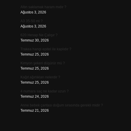
Altın saklamak haram mıdır ?
Ağustos 3, 2026
A3 35-50 mi ?
Ağustos 3, 2026
620 Hesap Ne Çalışır ?
Temmuz 30, 2026
Trakea hangi epitel ile kaplıdır ?
Temmuz 25, 2026
Kimyon şekeri düşürür mü ?
Temmuz 25, 2026
Kağıt ağırlıkları nelerdir ?
Temmuz 25, 2026
4 numara saç ne kadar uzun ?
Temmuz 24, 2026
Anne bebek çantası doğum sırasında gerekli midir ?
Temmuz 21, 2026