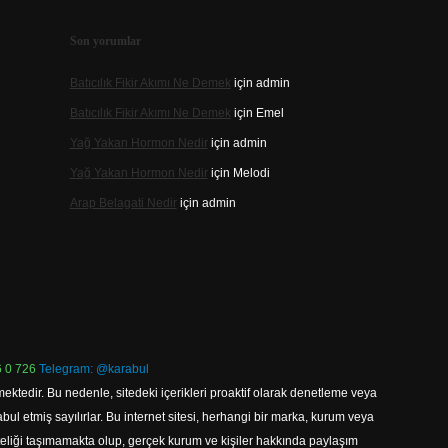
Son yorumlar
Batıcılık Fikir Akımı Ne Demek
için
admin
Batıcılık Fikir Akımı Ne Demek
için
Emel
Yağ Yakan Hormon Nedir
için
admin
Yağ Yakan Hormon Nedir
için
Melodi
Arap Belagati Nedir
için
admin
 0 726
Telegram: @karabul
ektedir. Bu nedenle, sitedeki içerikleri proaktif olarak denetleme veya
 etmiş sayılırlar. Bu internet sitesi, herhangi bir marka, kurum veya
niteliği taşımamakta olup, gerçek kurum ve kişiler hakkında paylaşım