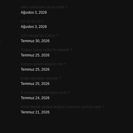
Altın saklamak haram mıdır ?
Ağustos 3, 2026
A3 35-50 mi ?
Ağustos 3, 2026
620 Hesap Ne Çalışır ?
a
Temmuz 30, 2026
Trakea hangi epitel ile kaplıdır ?
Temmuz 25, 2026
Kimyon şekeri düşürür mü ?
Temmuz 25, 2026
Kağıt ağırlıkları nelerdir ?
Temmuz 25, 2026
4 numara saç ne kadar uzun ?
Temmuz 24, 2026
Anne bebek çantası doğum sırasında gerekli midir ?
Temmuz 21, 2026