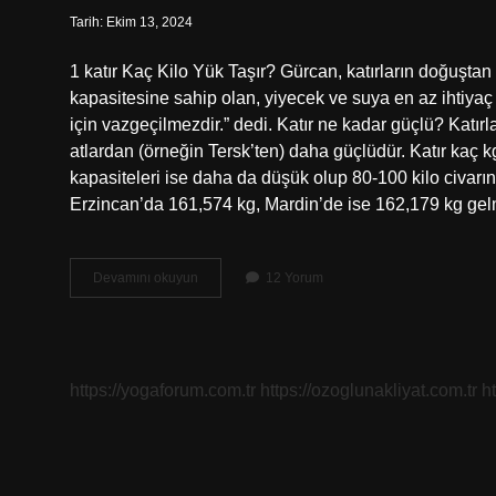
Tarih: Ekim 13, 2024
1 katır Kaç Kilo Yük Taşır? Gürcan, katırların doğuşt
kapasitesine sahip olan, yiyecek ve suya en az ihtiyaç 
için vazgeçilmezdir.” dedi. Katır ne kadar güçlü? Katı
atlardan (örneğin Tersk’ten) daha güçlüdür. Katır kaç k
kapasiteleri ise daha da düşük olup 80-100 kilo civar
Erzincan’da 161,574 kg, Mardin’de ise 162,179 kg gel
Bir
Devamını okuyun
12 Yorum
Katır
Kaç
Kilo
Yük
Taşır
https://yogaforum.com.tr
https://ozoglunakliyat.com.tr
h