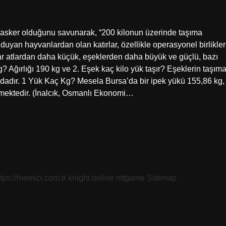
an asker olduğunu savunarak, “200 kilonun üzerinde taşıma
duyan hayvanlardan olan katırlar, özellikle operasyonel birlikler
rlar atlardan daha küçük, eşeklerden daha büyük ve güçlü, bazı
g? Ağırlığı 190 kg ve 2. Eşek kaç kilo yük taşır? Eşeklerin taşım
ındadır. 1 Yük Kaç Kg? Mesela Bursa’da bir ipek yükü 155,86 kg,
mektedir. (İnalcık, Osmanlı Ekonomi…
ttps://memici.com.tr
knight online
nttgame
Sitemap