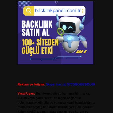
Reklam ve İletişim:
Skype: live:.cid.575569c608265c69
Yasal Uyarı:
Bu internet sitesi, herhangi bir marka,
kurum veya şahıs şirketi ile hiçbir bağlantısı
bulunmamaktadır. Sitede yalnızca kendi hazırladığımız
makaleler paylaşılmaktadır. Burada yer alan içerikler
haber niteliği taşımamakta olup, gerçek kurum ve