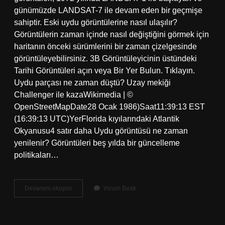
günümüzde LANDSAT-7 ile devam eden bir geçmişe
sahiptir. Eski uydu görüntülerine nasıl ulaşılır?
Görüntülerin zaman içinde nasıl değiştiğini görmek için
haritanın önceki sürümlerini bir zaman çizelgesinde
görüntüleyebilirsiniz. 3B Görüntüleyicinin üstündeki
Tarihi Görüntüleri açın veya Bir Yer Bulun. Tıklayın.
Uydu parçası ne zaman düştü? Uzay mekiği
Challenger ile kazaWikimedia | ©
OpenStreetMapDate28 Ocak 1986)Saat11:39:13 EST
(16:39:13 UTC)YerFlorida kıyılarındaki Atlantik
Okyanusu4 satır daha Uydu görüntüsü ne zaman
yenilenir? Görüntüleri beş yılda bir güncelleme
politikaları…
Uydu
Devamını okuyun
Yorum Bırak
Fotoğrafları
Ne
Zaman
Cekildi