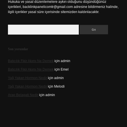
Hukuka ve yasal düzenlemelere aykırı olduğunu düşündüğünüz
içerikleri,
backlinkpanelicomtr@gmail.com
adresine bildirmeniz halinde,
ilgili içerikler yasal süre içerisinde sitemizden kaldırılacaktır.
Arama
Son yorumlar
Batıcılık Fikir Akımı Ne Demek
için
admin
Batıcılık Fikir Akımı Ne Demek
için
Emel
Yağ Yakan Hormon Nedir
için
admin
Yağ Yakan Hormon Nedir
için
Melodi
Arap Belagati Nedir
için
admin