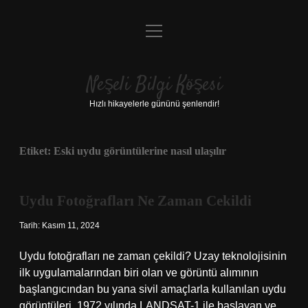
menüyü
Anasayfa
aç
Gizlilik Politikası
Neşeli Bilgi Köşesi
Yasal Uyarı
Hızlı hikayelerle gününü şenlendir!
Hakkımızda
Etiket:
Eski uydu görüntülerine nasıl ulaşılır
Uydu Fotoğrafları Ne Zaman Cekildi
Tarih: Kasım 11, 2024
Uydu fotoğrafları ne zaman çekildi? Uzay teknolojisinin
ilk uygulamalarından biri olan ve görüntü alımının
başlangıcından bu yana sivil amaçlarla kullanılan uydu
görüntüleri, 1972 yılında LANDSAT-1 ile başlayan ve