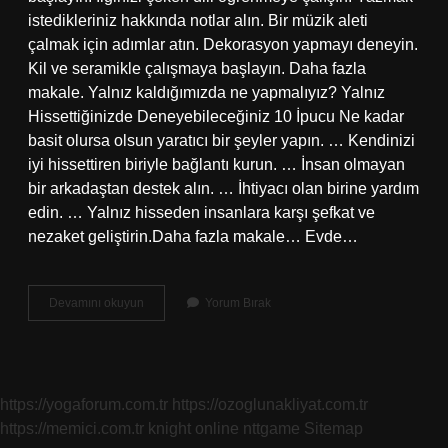
istedikleriniz hakkında notlar alın. Bir müzik aleti
çalmak için adımlar atın. Dekorasyon yapmayı deneyin.
Kil ve seramikle çalışmaya başlayın. Daha fazla
makale. Yalnız kaldığımızda ne yapmalıyız? Yalnız
Hissettiğinizde Deneyebileceğiniz 10 İpucu Ne kadar
basit olursa olsun yaratıcı bir şeyler yapın. … Kendinizi
iyi hissettiren biriyle bağlantı kurun. … İnsan olmayan
bir arkadaştan destek alın. … İhtiyacı olan birine yardım
edin. … Yalnız hisseden insanlara karşı şefkat ve
nezaket geliştirin.Daha fazla makale… Evde…
Yalnız
Devamını okuyun
Yorum Bırak
Kalınca
Ne
Yapılır
https://yogaforum.com.tr
https://ozoglunakliyat.com.tr
https://memici.com.tr
knight online
nttgame
Sitemap