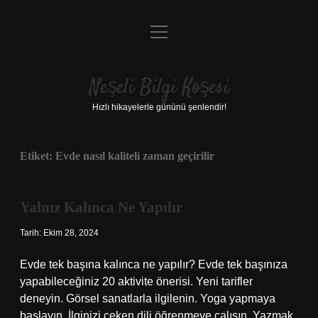
menüyü
Anasayfa
aç
Gizlilik Politikası
Neşeli Bilgi Köşesi
Yasal Uyarı
Hızlı hikayelerle gününü şenlendir!
Hakkımızda
Etiket:
Evde nasıl kaliteli zaman geçirilir
Yalnız Kalınca Ne Yapılır
Tarih: Ekim 28, 2024
Evde tek başına kalınca ne yapılır? Evde tek başınıza
yapabileceğiniz 20 aktivite önerisi. Yeni tarifler
deneyin. Görsel sanatlarla ilgilenin. Yoga yapmaya
başlayın. İlginizi çeken dili öğrenmeye çalışın. Yazmak