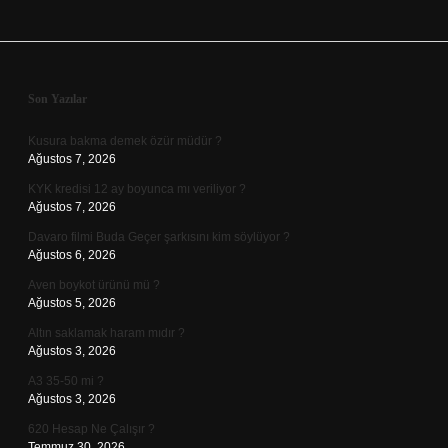
Sidebar
Son Yazılar
Kusura bakma demek özür müdür ?
Ağustos 7, 2026
KYK kredisi 12 ay boyunca mı veriliyor ?
Ağustos 7, 2026
Davaro filmi Buda Geçer şarkısını kim söylüyor ?
Ağustos 6, 2026
Aven boykot ürünü mü ?
Ağustos 5, 2026
Altın saklamak haram mıdır ?
Ağustos 3, 2026
A3 35-50 mi ?
Ağustos 3, 2026
620 Hesap Ne Çalışır ?
Temmuz 30, 2026